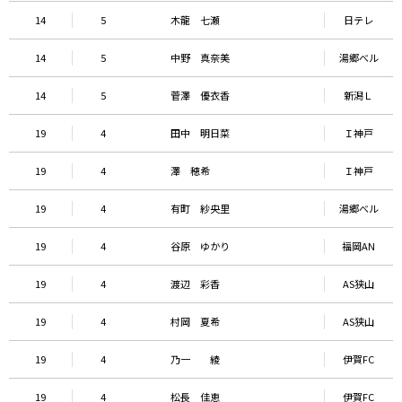
14
5
木龍 七瀬
日テレ
14
5
中野 真奈美
湯郷べル
14
5
菅澤 優衣香
新潟Ｌ
19
4
田中 明日菜
Ｉ神戸
19
4
澤 穂希
Ｉ神戸
19
4
有町 紗央里
湯郷べル
19
4
谷原 ゆかり
福岡AN
19
4
渡辺 彩香
AS狭山
19
4
村岡 夏希
AS狭山
19
4
乃一 綾
伊賀FC
19
4
松長 佳恵
伊賀FC