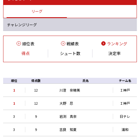
リーグ
チャレンジリーグ
順位表
戦績表
ランキング
得点
シュート数
決定率
順位
得点数
氏名
チーム名
1
12
川澄 奈穂美
Ｉ神戸
1
12
大野 忍
Ｉ神戸
3
9
岩渕 真奈
日テレ
3
9
吉良 知夏
浦和