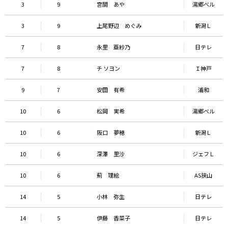
3
9
宮間 あや
湯郷べル
3
9
上尾野辺 めぐみ
新潟Ｌ
7
8
永里 亜紗乃
日テレ
7
8
チ ソヨン
Ｉ神戸
9
7
安田 有希
浦和
10
6
松岡 実希
湯郷べル
10
6
阪口 夢穂
新潟Ｌ
10
6
深澤 里沙
ジェフＬ
10
6
薊 理絵
AS狭山
14
5
小林 弥生
日テレ
14
5
伊藤 香菜子
日テレ