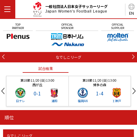
一般社団法人日本女子サッカーリーグ
Japan Women's Football League
EN
TOP
OFFICIAL
OFFICIAL
PARTNER
SPONSOR
SUPPLIER
なでしこリーグ
試合結果
第18節 11/20 (日) 13:00
第18節 11/20 (日) 13:00
西が丘
博多の森
0
-
1
1
-
4
日テレ
浦和
福岡AN
Ｉ神戸
順位
試合結果
試合結果
なでしこリーグ