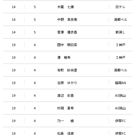
14
5
木龍 七瀬
日テレ
14
5
中野 真奈美
湯郷べル
14
5
菅澤 優衣香
新潟Ｌ
19
4
田中 明日菜
Ｉ神戸
19
4
澤 穂希
Ｉ神戸
19
4
有町 紗央里
湯郷べル
19
4
谷原 ゆかり
福岡AN
19
4
渡辺 彩香
AS狭山
19
4
村岡 夏希
AS狭山
19
4
乃一 綾
伊賀FC
19
4
松長 佳恵
伊賀FC