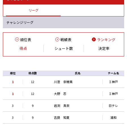
リーグ
チャレンジリーグ
順位表
戦績表
ランキング
得点
シュート数
決定率
順位
得点数
氏名
チーム名
1
12
川澄 奈穂美
Ｉ神戸
1
12
大野 忍
Ｉ神戸
3
9
岩渕 真奈
日テレ
3
9
吉良 知夏
浦和