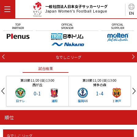
一般社団法人日本女子サッカーリーグ
Japan Women's Football League
EN
TOP
OFFICIAL
OFFICIAL
PARTNER
SPONSOR
SUPPLIER
なでしこリーグ
試合結果
第18節 11/20 (日) 13:00
第18節 11/20 (日) 13:00
西が丘
博多の森
0
-
1
1
-
4
日テレ
浦和
福岡AN
Ｉ神戸
順位
試合結果
試合結果
なでしこリーグ