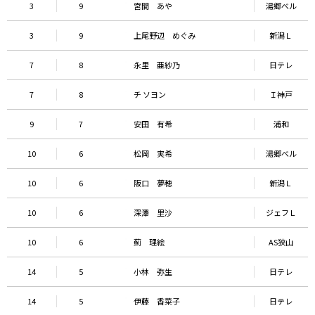
3
9
宮間 あや
湯郷べル
3
9
上尾野辺 めぐみ
新潟Ｌ
7
8
永里 亜紗乃
日テレ
7
8
チ ソヨン
Ｉ神戸
9
7
安田 有希
浦和
10
6
松岡 実希
湯郷べル
10
6
阪口 夢穂
新潟Ｌ
10
6
深澤 里沙
ジェフＬ
10
6
薊 理絵
AS狭山
14
5
小林 弥生
日テレ
14
5
伊藤 香菜子
日テレ