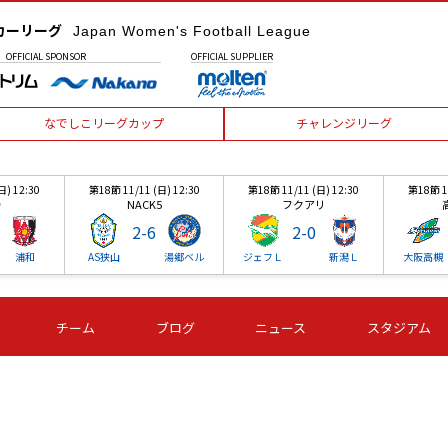
カーリーグ
Japan Women's Football League
OFFICIAL
SPONSOR
OFFICIAL
SUPPLIER
なでしこリーグカップ
チャレンジリーグ
日) 12:30
第18節 11/11 (日) 12:30
第18節 11/11 (日) 12:30
第18節 11
寺
NACK5
フクアリ
2
-
6
2
-
0
浦和
AS狭山
湯郷ベル
ジェフＬ
新潟Ｌ
大阪高槻
チーム
ブログ
ニュース
スタジアム