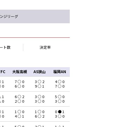
ンジリーグ
ート数
決定率
FC
大阪高槻
AS狭山
福岡AN
○ 1
7 ○ 0
3 ○ 2
4 ○ 0
○ 0
6 ○ 0
9 ○ 1
7 ○ 0
△ 1
6 ○ 2
3 ○ 0
5 ○ 0
△ 0
2 ○ 0
3 ○ 0
3 ○ 0
○ 1
1 ○ 0
1 ○ 0
0 ● 1
○ 0
4 ○ 1
6 ○ 2
3 ○ 0
△ 1
5 ○ 0
2 ○ 1
1 △ 1