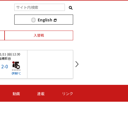
English
入替戦
/11 (日) 12:30
第1節 04/15 (日) 12:00
高槻萩谷
新発田陸
2
-
0
3
-
0
伊賀FC
新潟Ｌ
伊賀FC
動画
連載
リンク