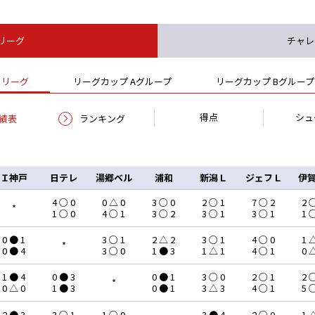
リーグ
チャレ
リーグ
リーグカップ Aグループ
リーグカップ Bグループ
得点
シュ
績表
ランキング
Ｉ神戸
日テレ
湯郷ベル
浦和
新潟Ｌ
ジェフＬ
伊賀
4 ○ 0
0 △ 0
3 ○ 0
2 ○ 1
7 ○ 2
2 
*
1 ○ 0
4 ○ 1
3 ○ 2
3 ○ 1
3 ○ 1
1 
0 ● 1
3 ○ 1
2 △ 2
3 ○ 1
4 ○ 0
1 
*
0 ● 4
3 ○ 0
1 ● 3
1 △ 1
4 ○ 1
0 
1 ● 4
0 ● 3
0 ● 1
3 ○ 0
2 ○ 1
2 
*
0 △ 0
1 ● 3
0 ● 1
3 △ 3
4 ○ 1
5 
2 ● 3
3 ○ 1
1 ○ 0
3 ● 4
2 ○ 0
1 