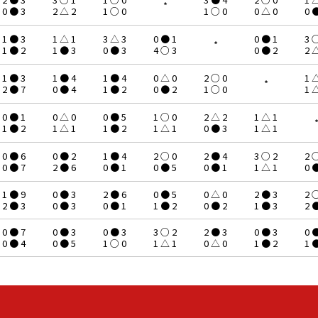
*
0 ● 3
2 △ 2
1 ○ 0
1 ○ 0
0 △ 0
0 
1 ● 3
1 △ 1
3 △ 3
0 ● 1
0 ● 1
3 
*
1 ● 2
1 ● 3
0 ● 3
4 ○ 3
0 ● 2
2 
1 ● 3
1 ● 4
1 ● 4
0 △ 0
2 ○ 0
1 
*
2 ● 7
0 ● 4
1 ● 2
0 ● 2
1 ○ 0
1 
0 ● 1
0 △ 0
0 ● 5
1 ○ 0
2 △ 2
1 △ 1
1 ● 2
1 △ 1
1 ● 2
1 △ 1
0 ● 3
1 △ 1
0 ● 6
0 ● 2
1 ● 4
2 ○ 0
2 ● 4
3 ○ 2
2 
0 ● 7
2 ● 6
0 ● 1
0 ● 5
0 ● 1
1 △ 1
0 
1 ● 9
0 ● 3
2 ● 6
0 ● 5
0 △ 0
2 ● 3
2 
2 ● 3
0 ● 3
0 ● 1
1 ● 2
0 ● 2
1 ● 3
2 
0 ● 7
0 ● 3
0 ● 3
3 ○ 2
2 ● 3
0 ● 3
0 
0 ● 4
0 ● 5
1 ○ 0
1 △ 1
0 △ 0
1 ● 2
1 