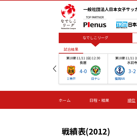
一般社団法人日本女子サッ
TOP
PARTNER
なでしこリーグ
試合結果
00
第18節 11/11 (日) 12:30
第18節 11/11 (
長居
水前
4
-
0
3
-
2
高槻
Ｉ神戸
日テレ
福岡AN
試合結果
試合結果
試合結果
ホーム
日程・結果
順位
戦績表(2012)