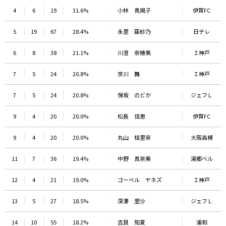
4
6
19
31.6%
小林 真規子
伊賀FC
5
19
67
28.4%
永里 亜紗乃
日テレ
6
8
38
21.1%
川澄 奈穂美
Ｉ神戸
7
5
24
20.8%
京川 舞
Ｉ神戸
7
5
24
20.8%
保坂 のどか
ジェフＬ
9
4
20
20.0%
松長 佳恵
伊賀FC
9
4
20
20.0%
丸山 桂里奈
大阪高槻
11
7
36
19.4%
中野 真奈美
湯郷ベル
12
4
21
19.0%
ゴーベル ヤネズ
Ｉ神戸
13
5
27
18.5%
深澤 里沙
ジェフＬ
14
10
55
18.2%
吉良 知夏
浦和