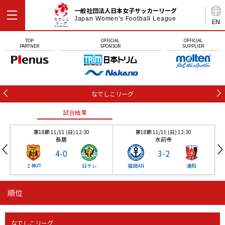
一般社団法人日本女子サッカーリーグ
Japan Women's Football League
EN
TOP
OFFICIAL
OFFICIAL
PARTNER
SPONSOR
SUPPLIER
なでしこリーグ
試合結果
第18節 11/11 (日) 12:30
第18節 11/11 (日) 12:30
長居
水前寺
4
-
0
3
-
2
Ｉ神戸
日テレ
福岡AN
浦和
順位
試合結果
試合結果
試合結果
なでしこリーグ