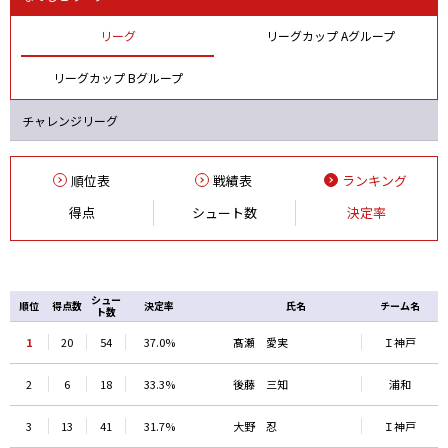
リーグ
リーグカップ Aグループ
リーグカップ Bグループ
チャレンジリーグ
順位表
戦績表
ランキング
得点
シュート数
決定率
シュー
順位
得点数
決定率
氏名
チーム名
ト数
1
20
54
37.0%
髙瀬 愛実
Ｉ神戸
2
6
18
33.3%
後藤 三知
浦和
3
13
41
31.7%
大野 忍
Ｉ神戸