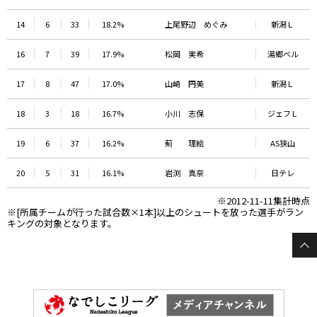
14
6
33
18.2%
上尾野辺 めぐみ
新潟Ｌ
16
7
39
17.9%
松岡 実希
湯郷ベル
17
8
47
17.0%
山崎 円美
新潟Ｌ
18
3
18
16.7%
小川 志保
ジェフＬ
19
6
37
16.2%
薊 理絵
AS狭山
20
5
31
16.1%
岩渕 真奈
日テレ
※2012-11-11集計時点
※[所属チームが行った試合数×1本]以上のシュートを放った選手がラン
キングの対象となります。