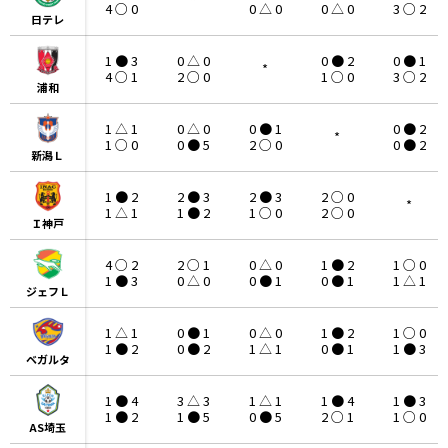
*
4 ○ 0
0 △ 0
0 △ 0
3 ○ 2
日テレ
日テレ
1 ● 3
0 △ 0
0 ● 2
0 ● 1
*
4 ○ 1
2 ○ 0
1 ○ 0
3 ○ 2
浦和
浦和
1 △ 1
0 △ 0
0 ● 1
0 ● 2
*
1 ○ 0
0 ● 5
2 ○ 0
0 ● 2
新潟Ｌ
新潟Ｌ
1 ● 2
2 ● 3
2 ● 3
2 ○ 0
*
1 △ 1
1 ● 2
1 ○ 0
2 ○ 0
Ｉ神戸
Ｉ神戸
4 ○ 2
2 ○ 1
0 △ 0
1 ● 2
1 ○ 0
1 ● 3
0 △ 0
0 ● 1
0 ● 1
1 △ 1
ジェフＬ
ジェフＬ
1 △ 1
0 ● 1
0 △ 0
1 ● 2
1 ○ 0
1 ● 2
0 ● 2
1 △ 1
0 ● 1
1 ● 3
ベガルタ
ベガルタ
1 ● 4
3 △ 3
1 △ 1
1 ● 4
1 ● 3
1 ● 2
1 ● 5
0 ● 5
2 ○ 1
1 ○ 0
AS埼玉
AS埼玉