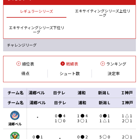
エキサイティングシリーズ上位リ
レギュラーシリーズ
ーグ
エキサイティングシリーズ下位リ
ーグ
チャレンジリーグ
順位表
戦績表
ランキング
得点
シュート数
決定率
チーム名
湯郷ベル
日テレ
浦和
新潟Ｌ
Ｉ神戸
チーム名
チーム名
湯郷ベル
日テレ
浦和
新潟Ｌ
Ｉ神戸
0 ● 4
1 ● 4
0 ● 1
1 △ 1
*
1 ○ 0
3 ○ 1
1 △ 1
2 ○ 1
湯郷ベル
湯郷ベル
0 ● 1
0 ● 2
5 ○ 0
2 ○ 1