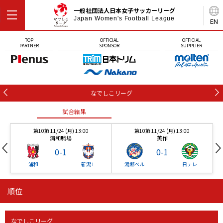
一般社団法人日本女子サッカーリーグ
Japan Women's Football League
EN
TOP
OFFICIAL
OFFICIAL
PARTNER
SPONSOR
SUPPLIER
なでしこリーグ
試合結果
第10節 11/24 (月) 13:00
第10節 11/24 (月) 13:00
浦和駒場
美作
0
-
1
0
-
1
浦和
新潟Ｌ
湯郷ベル
日テレ
順位
試合結果
試合結果
なでしこリーグ