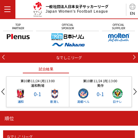
一般社団法人日本女子サッカーリーグ
Japan Women's Football League
EN
TOP
OFFICIAL
OFFICIAL
PARTNER
SPONSOR
SUPPLIER
なでしこリーグ
試合結果
第10節 11/24 (月) 13:00
第10節 11/24 (月) 13:00
浦和駒場
美作
0
-
1
0
-
1
浦和
新潟Ｌ
湯郷ベル
日テレ
順位
試合結果
試合結果
なでしこリーグ