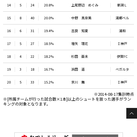
14
5
24
20.8%
上尾野辺 めぐみ
新潟Ｌ
15
8
40
20.0%
中野 真奈美
湯郷ベル
16
6
31
19.4%
吉良 知夏
浦和
17
5
27
18.5%
増矢 理花
Ｉ神戸
18
4
22
18.2%
杉田 亜未
伊賀FC
19
3
18
16.7%
浜田 遥
ベガルタ
20
5
33
15.2%
京川 舞
Ｉ神戸
※2014-08-17集計時点
※[所属チームが行った試合数×1本]以上のシュートを放った選手がラン
キングの対象となります。