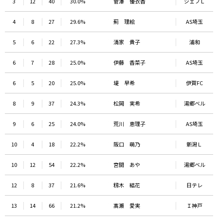
3
12
40
30.0%
菅澤 優衣香
ジェフＬ
4
8
27
29.6%
薊 理絵
AS埼玉
5
6
22
27.3%
清家 貴子
浦和
6
7
28
25.0%
伊藤 香菜子
AS埼玉
6
5
20
25.0%
堤 早希
伊賀FC
8
9
37
24.3%
松岡 実希
湯郷ベル
9
6
25
24.0%
荒川 恵理子
AS埼玉
10
4
18
22.2%
阪口 萌乃
新潟Ｌ
10
12
54
22.2%
宮間 あや
湯郷ベル
12
8
37
21.6%
籾木 結花
日テレ
13
14
66
21.2%
髙瀬 愛実
Ｉ神戸