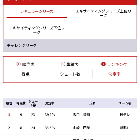
エキサイティングシリーズ上位リ
レギュラーシリーズ
ーグ
エキサイティングシリーズ下位リ
ーグ
チャレンジリーグ
順位表
戦績表
ランキング
得点
シュート数
決定率
シュー
順位
得点数
決定率
氏名
チーム名
ト数
1
9
23
39.1%
阪口 夢穂
日テレ
2
8
24
33.3%
山崎 円美
新潟Ｌ