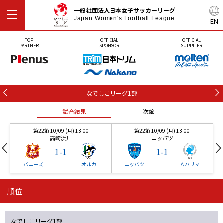
一般社団法人日本女子サッカーリーグ
Japan Women's Football League
EN
TOP
OFFICIAL
OFFICIAL
PARTNER
SPONSOR
SUPPLIER
なでしこリーグ1部
試合結果
次節
第22節 10/09 (月) 13:00
第22節 10/09 (月) 13:00
高崎浜川
ニッパツ
1
-
1
1
-
1
バニーズ
オルカ
ニッパツ
Ａハリマ
順位
第22節 10/09 (月) 13:00
第22節 10/09 (月) 13:00
試合結果
試合結果
次節
次節
高崎浜川
ニッパツ
1
-
1
1
-
1
なでしこリーグ1部