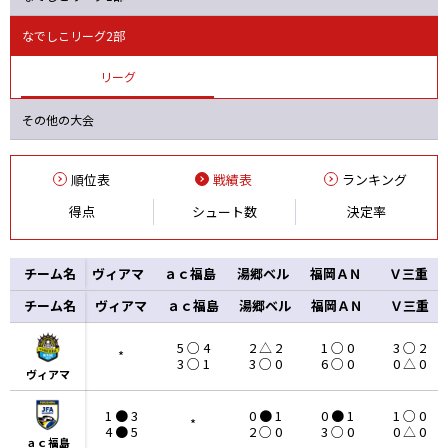
バニーズ
オルカ
ニッパツ
Ａハリマ
なでしこリーグ2部
リーグ
その他の大会
順位表
戦績表
ランキング
得点
シュート数
決定率
チーム名
ヴィアマ
ａｃ福島
湯郷ベル
福岡ＡＮ
Ｖ三重
チーム名
チーム名
ヴィアマ
ａｃ福島
湯郷ベル
福岡ＡＮ
Ｖ三重
5 ○ 4
2 △ 2
1 ○ 0
3 ○ 2
*
3 ○ 1
3 ○ 0
6 ○ 0
0 △ 0
ヴィアマ
ヴィアマ
1 ● 3
0 ● 1
0 ● 1
1 ○ 0
*
4 ● 5
2 ○ 0
3 ○ 0
0 △ 0
ａｃ福島
ａｃ福島