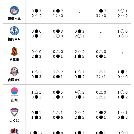
0 ● 3
0 ● 2
1 ● 2
5 ○ 1
*
2 △ 2
1 ○ 0
3 ○ 0
2 △ 2
湯郷ベル
湯郷ベル
0 ● 6
0 ● 3
0 ● 3
1 ○ 0
*
0 ● 1
1 ○ 0
2 ○ 1
0 △ 0
福岡ＡＮ
福岡ＡＮ
0 △ 0
0 △ 0
2 △ 2
0 △ 0
*
2 ● 3
0 ● 1
1 ● 5
0 ● 1
Ｖ三重
Ｖ三重
1 △ 1
2 △ 2
1 △ 1
1 △ 1
1 ● 3
0 ● 3
0 ● 1
0 ● 2
2 ○ 1
0 △ 0
吉国大Ｃ
吉国大Ｃ
1 △ 1
0 ● 5
4 ○ 2
0 △ 0
1 ○ 0
0 ● 1
1 ● 3
0 ● 3
1 △ 1
1 ● 2
山梨
山梨
0 ● 1
1 △ 1
2 △ 2
1 ● 2
1 △ 1
1 ● 3
0 ● 6
2 ● 5
0 ● 1
0 ● 2
つくば
つくば
0 ● 12
0 ● 4
1 ● 3
0 ● 1
0 △ 0