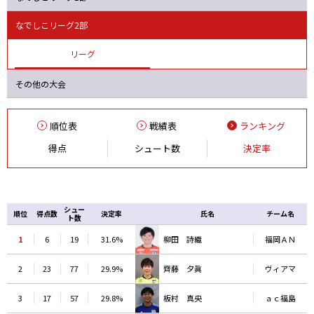
バニーズ
オルカ
ニッパツ
Ａハリマ
なでしこリーグ2部
リーグ
その他の大会
順位表
戦績表
ランキング
得点
シュート数
決定率
シュー
順位
得点数
決定率
氏名
チーム名
ト数
1
6
19
31.6%
柳田 詩織
福岡ＡＮ
2
23
77
29.9%
齊藤 夕眞
ヴィアマ
3
17
57
29.8%
板村 真央
ａｃ福島