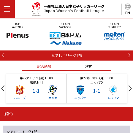
一般社団法人日本女子サッカーリーグ
Japan Women's Football League
EN
TOP
OFFICIAL
OFFICIAL
PARTNER
SPONSOR
SUPPLIER
なでしこリーグ1部
試合結果
次節
第22節 10/09 (月) 13:00
第22節 10/09 (月) 13:00
高崎浜川
ニッパツ
1
-
1
1
-
1
バニーズ
オルカ
ニッパツ
Ａハリマ
順位
第22節 10/09 (月) 13:00
第22節 10/09 (月) 13:00
試合結果
試合結果
次節
次節
高崎浜川
ニッパツ
1
-
1
1
-
1
なでしこリーグ1部