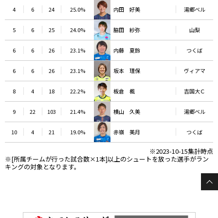
4
6
24
25.0%
内田 好美
湯郷ベル
5
6
25
24.0%
脇田 紗弥
山梨
6
6
26
23.1%
内藤 夏鈴
つくば
6
6
26
23.1%
坂本 理保
ヴィアマ
8
4
18
22.2%
板倉 楓
吉国大Ｃ
9
22
103
21.4%
横山 久美
湯郷ベル
10
4
21
19.0%
赤嶺 美月
つくば
※2023-10-15集計時点
※[所属チームが行った試合数×1本]以上のシュートを放った選手がラン
キングの対象となります。