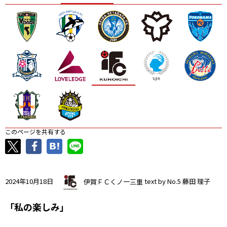
ニッパツ
名古屋
静岡
愛媛Ｌ
このページを共有する
2024年10月18日
伊賀ＦＣくノ一三重
text by No.5 藤田 理子
「私の楽しみ」