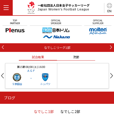
一般社団法人日本女子サッカーリーグ
Japan Women's Football League
EN
TOP
OFFICIAL
OFFICIAL
PARTNER
SPONSOR
SUPPLIER
なでしこリーグ1部
試合結果
次節
第15節 08/08 (土) 16:00
ＡＧＦ
-
Ｓ世田谷
ニッパツ
ブログ
第16節 09/05 (土) 15:00
第16節 09/05 (土) 15:00
試合結果
次節
ニッパツ
石人の星
-
-
なでしこ1部
なでしこ2部