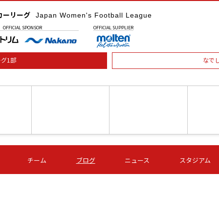
カーリーグ
Japan Women's Football League
OFFICIAL
SPONSOR
OFFICIAL
SUPPLIER
グ1部
なで
土) 15:00
第16節 09/05 (土) 16:00
第16節 09/05 (土) 17:00
第16節 09
チーム
ブログ
ニュース
スタジアム
星
ＡＧＦ
いちご
-
-
愛媛Ｌ
Ｓ世田谷
伊賀ＦＣ
ヴィアマ
Ａハリマ
Ｖ市原Ｌ