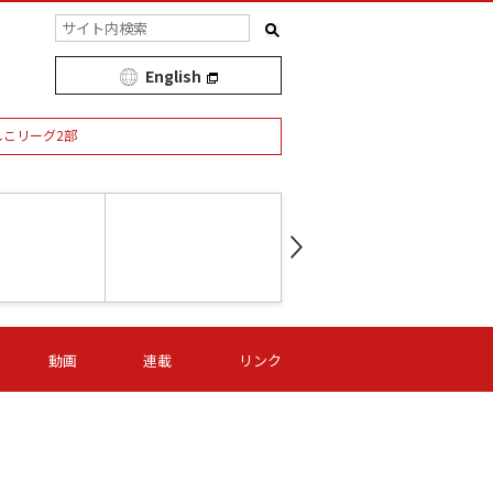
English
しこリーグ2部
第16節 09/05 (土) 15:00
第
ニッパツ
-
ニッパツ
名古屋
/06 (日) 15:00
第16節 09/06 (日) 15:00
第16節 09/05 (土) 15:00
第
動画
連載
リンク
オリプリ
津山
ニッパツ
-
-
-
Ｓ日体大
湯郷ベル
オルカ
ニッパツ
名古屋