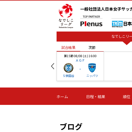
一般社団法人日本女子サッ
TOP
PARTNER
なでしこリー
試合結果
次節
00
第15節 08/08 (土) 16:00
ＡＧＦ
-
ベル
Ｓ世田谷
ニッパツ
試合結果
次節
00
第16節 09/06 (日) 15:00
第16節 09/05 (土) 15:00
第16節 09/05 (
ホーム
日程・結果
順位
津山
ニッパツ
石人の
-
-
-
体大
湯郷ベル
オルカ
ニッパツ
名古屋
静岡
ブログ