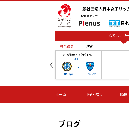
一般社団法人日本女子サッ
TOP
PARTNER
なでしこリー
試合結果
次節
00
第15節 08/08 (土) 16:00
ＡＧＦ
-
ベル
Ｓ世田谷
ニッパツ
試合結果
次節
00
第16節 09/06 (日) 15:00
第16節 09/05 (土) 15:00
第16節 09/05 (
ホーム
日程・結果
順位
津山
ニッパツ
石人の
-
-
-
体大
湯郷ベル
オルカ
ニッパツ
名古屋
静岡
ブログ