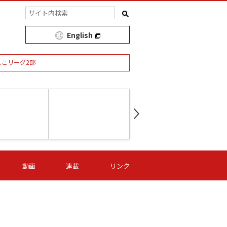
English
しこリーグ2部
第16節 09/05 (土) 15:00
第
ニッパツ
-
ニッパツ
名古屋
/06 (日) 15:00
第16節 09/06 (日) 15:00
第16節 09/05 (土) 15:00
第
動画
連載
リンク
オリプリ
津山
ニッパツ
-
-
-
Ｓ日体大
湯郷ベル
オルカ
ニッパツ
名古屋