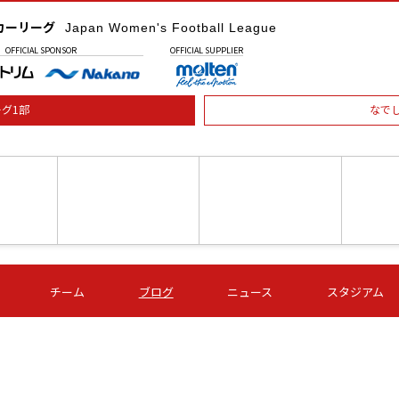
カーリーグ
Japan Women's Football League
OFFICIAL
SPONSOR
OFFICIAL
SUPPLIER
グ1部
なで
土) 15:00
第16節 09/05 (土) 16:00
第16節 09/05 (土) 17:00
第16節 09
チーム
ブログ
ニュース
スタジアム
星
ＡＧＦ
いちご
-
-
愛媛Ｌ
Ｓ世田谷
伊賀ＦＣ
ヴィアマ
Ａハリマ
Ｖ市原Ｌ