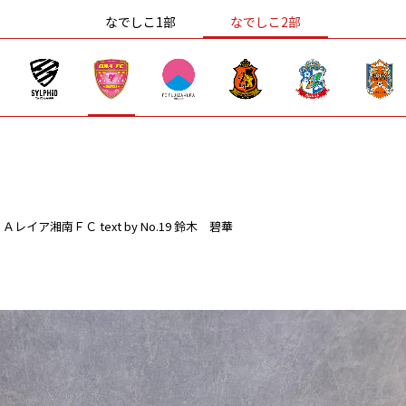
なでしこ1部
なでしこ2部
ＳＡレイア湘南ＦＣ
text by No.19 鈴木 碧華