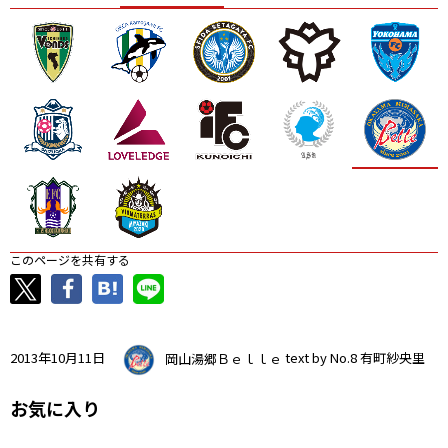
ニッパツ
名古屋
静岡
愛媛Ｌ
このページを共有する
2013年10月11日
岡山湯郷Ｂｅｌｌｅ
text by No.8 有町紗央里
お気に入り