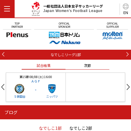
一般社団法人日本女子サッカーリーグ
Japan Women's Football League
EN
TOP
OFFICIAL
OFFICIAL
PARTNER
SPONSOR
SUPPLIER
なでしこリーグ1部
試合結果
次節
第15節 08/08 (土) 16:00
ＡＧＦ
-
Ｓ世田谷
ニッパツ
ブログ
第16節 09/05 (土) 15:00
第16節 09/05 (土) 15:00
試合結果
次節
ニッパツ
石人の星
-
-
なでしこ1部
なでしこ2部