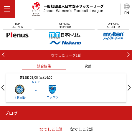
一般社団法人日本女子サッカーリーグ
Japan Women's Football League
EN
TOP
OFFICIAL
OFFICIAL
PARTNER
SPONSOR
SUPPLIER
なでしこリーグ1部
試合結果
次節
第15節 08/08 (土) 16:00
ＡＧＦ
-
Ｓ世田谷
ニッパツ
ブログ
第16節 09/05 (土) 15:00
第16節 09/05 (土) 15:00
試合結果
次節
ニッパツ
石人の星
-
-
なでしこ1部
なでしこ2部