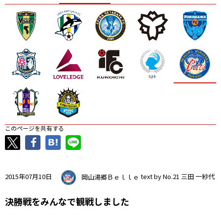
ニッパツ
名古屋
静岡
愛媛Ｌ
このページを共有する
2015年07月10日
岡山湯郷Ｂｅｌｌｅ
text by No.21 三田 一紗代
決勝戦をみんなで観戦しました