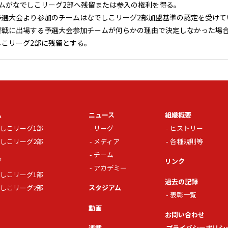
ームがなでしこリーグ2部へ残留または参入の権利を得る。
予選大会より参加のチームはなでしこリーグ2部加盟基準の認定を受けて
替戦に出場する予選大会参加チームが何らかの理由で決定しなかった場合
しこリーグ2部に残留とする。
ム
ニュース
組織概要
しこリーグ1部
リーグ
ヒストリー
しこリーグ2部
メディア
各種規則等
チーム
グ
リンク
アカデミー
しこリーグ1部
過去の記録
しこリーグ2部
スタジアム
表彰一覧
動画
お問い合わせ
連載
プライバシーポリシ