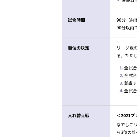
試合時間
90分（前
90分以
順位の決定
リーグ戦
る。ただ
全試合
全試合
該当す
全試合
入れ替え戦
＜2021
なでしこリ
ら3位の計