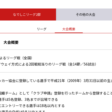
なでしこリーグ2部
その他の大会
リーグ
大会概要
部 大会概要
によるリーグ戦（全国）
ウェイ方式による2回戦総当りのリーグ戦（全14節／56試合）
ッカー協会に登録している選手で平成21年（2009年）3月31日以前の
組織チーム」として「クラブ申請」登録を行ったチームから登録するこ
選手は5名登録、3名までが出場できる
にエントリーできる選手は18名以内とする
の選手の交代は5名以内とする