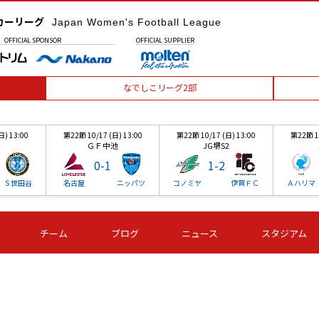
カーリーグ
Japan Women's Football League
OFFICIAL
SPONSOR
OFFICIAL
SUPPLIER
なでしこリーグ2部
日) 13:00
第22節 10/17 (日) 13:00
第22節 10/17 (日) 13:00
第22節 10
ＧＦ中池
JG堺S2
0
-
1
1
-
2
Ｓ世田谷
名古屋
ニッパツ
コノミヤ
伊賀ＦＣ
Ａハリマ
日) 13:00
第22節 10/17 (日) 13:00
第22節 10/17 (日) 13:00
第22節 10
チーム
ブログ
ニュース
スタジアム
ＧＦ中池
JG堺S2
0
-
1
1
-
2
Ｓ世田谷
名古屋
ニッパツ
コノミヤ
伊賀ＦＣ
Ａハリマ