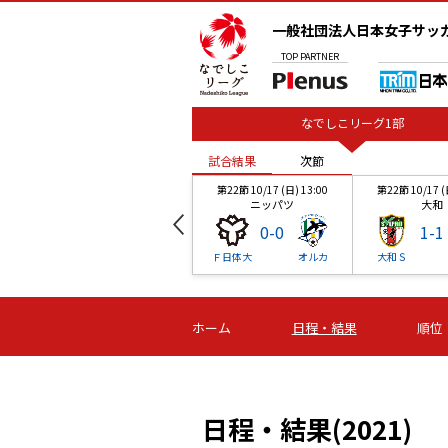
一般社団法人日本女子サッ
TOP
PARTNER
なでしこリーグ1部
試合結果
次節
00
第21節 10/10 (日) 14:00
第22節 10/17 (日) 13:00
第22節 10/17 (
ＡＧＦ
ニッパツ
大和
2
-
0
0
-
0
1
-
1
Ｓ
Ｓ世田谷
Ａハリマ
Ｆ日体大
オルカ
大和Ｓ
試合結果
試合結果
次節
次節
00
第22節 10/17 (日) 13:00
第22節 10/17 (日) 13:00
第22節 10/17 (
ホーム
日程・結果
順位
ミツトヨ
ニッパツ
大和
0
-
1
0
-
0
1
-
1
阪堺
アンジュ
愛媛Ｌ
Ｆ日体大
オルカ
大和Ｓ
日程・結果(2021)