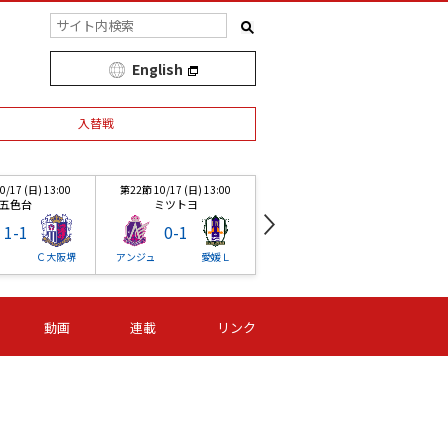
English
入替戦
/17 (日) 13:00
第22節 10/17 (日) 13:00
第1節 03/27 (土) 13:00
五色台
ミツトヨ
愛媛球
1
-
1
0
-
1
3
-
1
Ｃ大阪堺
アンジュ
愛媛Ｌ
愛媛Ｌ
アンジュ
/17 (日) 13:00
第22節 10/17 (日) 13:00
第22節 10/17 (日) 13:00
第
動画
連載
リンク
五色台
ミツトヨ
ニッパツ
1
-
1
0
-
1
0
-
0
Ｃ大阪堺
アンジュ
愛媛Ｌ
Ｆ日体大
オルカ