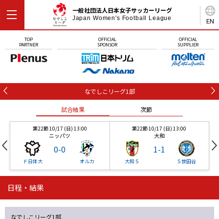
一般社団法人日本女子サッカーリーグ
Japan Women's Football League
EN
TOP
OFFICIAL
OFFICIAL
PARTNER
SPONSOR
SUPPLIER
なでしこリーグ1部
試合結果
次節
第22節 10/17 (日) 13:00
第22節 10/17 (日) 13:00
ニッパツ
大和
0
-
0
1
-
1
Ｆ日体大
オルカ
大和Ｓ
Ｓ世田谷
日程・結果
第22節 10/17 (日) 13:00
第22節 10/17 (日) 13:00
試合結果
試合結果
次節
次節
ニッパツ
大和
0
-
0
1
-
1
なでしこリーグ1部