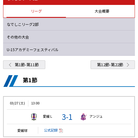
Ｆ日体大
オルカ
大和Ｓ
Ｓ世田谷
リーグ
大会概要
なでしこリーグ2部
その他の大会
U-15アカデミーフェスティバル
第1節-第11節
第12節-第22節
第1節
03/27 (土)
13:00
3-1
愛媛Ｌ
アンジュ
公式記録
愛媛球