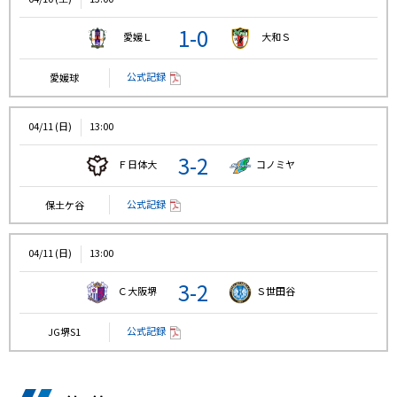
1-0
愛媛Ｌ
大和Ｓ
公式記録
愛媛球
04/11 (日)
13:00
3-2
Ｆ日体大
コノミヤ
公式記録
保土ケ谷
04/11 (日)
13:00
3-2
Ｃ大阪堺
Ｓ世田谷
公式記録
JG堺S1