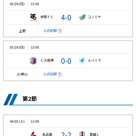
03/28 (日)
13:00
4-0
伊賀ＦＣ
コノミヤ
公式記録
上野
03/28 (日)
13:00
0-0
Ｃ大阪堺
Ａハリマ
公式記録
JG堺S1
第2節
04/03 (土)
13:00
2-2
名古屋
愛媛Ｌ