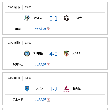
03/28 (日)
13:00
0-1
オルカ
Ｆ日体大
公式記録
鴨陸
03/28 (日)
13:00
4-0
Ｓ世田谷
大和Ｓ
公式記録
駒沢陸上
03/28 (日)
13:00
1-2
ニッパツ
名古屋
公式記録
保土ケ谷