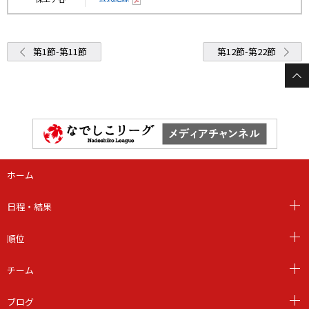
第1節-第11節
第12節-第22節
ホーム
日程・結果
順位
チーム
ブログ