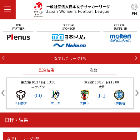
一般社団法人日本女子サッカーリーグ
Japan Women's Football League
EN
TOP
OFFICIAL
OFFICIAL
PARTNER
SPONSOR
SUPPLIER
なでしこリーグ1部
試合結果
次節
第22節 10/17 (日) 13:00
第22節 10/17 (日) 13:00
ニッパツ
大和
0
-
0
1
-
1
Ｆ日体大
オルカ
大和Ｓ
Ｓ世田谷
日程・結果
第22節 10/17 (日) 13:00
第22節 10/17 (日) 13:00
試合結果
試合結果
次節
次節
ニッパツ
大和
0
-
0
1
-
1
なでしこリーグ1部