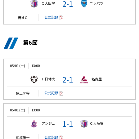
2-1
Ｃ大阪堺
ニッパツ
公式記録
舞洲G
第6節
05/01 (土)
13:00
2-1
Ｆ日体大
名古屋
公式記録
保土ケ谷
05/01 (土)
13:00
1-1
アンジュ
Ｃ大阪堺
公式記録
広域第一