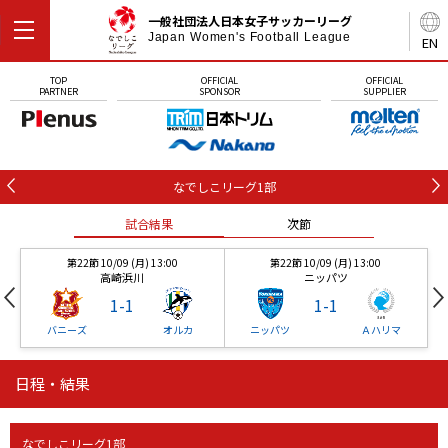
一般社団法人日本女子サッカーリーグ
Japan Women's Football League
EN
TOP
OFFICIAL
OFFICIAL
PARTNER
SPONSOR
SUPPLIER
なでしこリーグ1部
試合結果
次節
第22節 10/09 (月) 13:00
第22節 10/09 (月) 13:00
高崎浜川
ニッパツ
1
-
1
1
-
1
バニーズ
オルカ
ニッパツ
Ａハリマ
日程・結果
第22節 10/09 (月) 13:00
第22節 10/09 (月) 13:00
試合結果
試合結果
次節
次節
高崎浜川
ニッパツ
1
-
1
1
-
1
なでしこリーグ1部