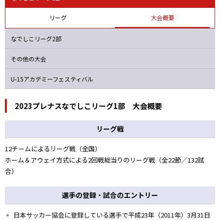
バニーズ
オルカ
ニッパツ
Ａハリマ
リーグ
大会概要
なでしこリーグ2部
その他の大会
U-15アカデミーフェスティバル
2023プレナスなでしこリーグ1部 大会概要
リーグ戦
12チームによるリーグ戦（全国）
ホーム＆アウェイ方式による2回戦総当りのリーグ戦（全22節／132試
合）
選手の登録・試合のエントリー
日本サッカー協会に登録している選手で平成23年（2011年）3月31日