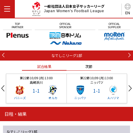
一般社団法人日本女子サッカーリーグ
Japan Women's Football League
EN
TOP
OFFICIAL
OFFICIAL
PARTNER
SPONSOR
SUPPLIER
なでしこリーグ1部
試合結果
次節
第22節 10/09 (月) 13:00
第22節 10/09 (月) 13:00
高崎浜川
ニッパツ
1
-
1
1
-
1
バニーズ
オルカ
ニッパツ
Ａハリマ
日程・結果
第22節 10/09 (月) 13:00
第22節 10/09 (月) 13:00
試合結果
試合結果
次節
次節
高崎浜川
ニッパツ
1
-
1
1
-
1
なでしこリーグ1部