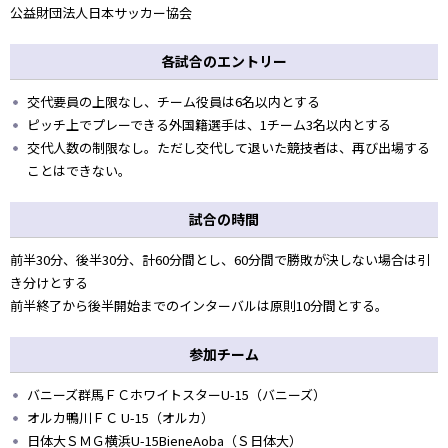
公益財団法人日本サッカー協会
各試合のエントリー
交代要員の上限なし、チーム役員は6名以内とする
ピッチ上でプレーできる外国籍選手は、1チーム3名以内とする
交代人数の制限なし。ただし交代して退いた競技者は、再び出場する
ことはできない。
試合の時間
前半30分、後半30分、計60分間とし、60分間で勝敗が決しない場合は引
き分けとする
前半終了から後半開始までのインターバルは原則10分間とする。
参加チーム
バニーズ群馬ＦＣホワイトスターU-15（バニーズ）
オルカ鴨川ＦＣ U-15（オルカ）
日体大ＳＭＧ横浜U-15BieneAoba（Ｓ日体大）