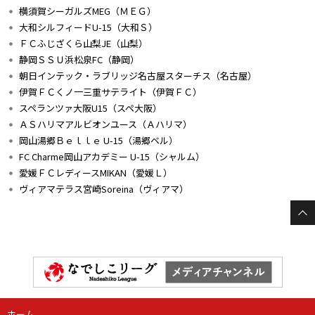
横須賀シーガルズMEG（ＭＥＧ）
大和シルフィードU-15（大和Ｓ）
ＦＣふじざくら山梨JE（山梨）
静岡ＳＳＵ浜松泉FC（静岡）
朝日インテック・ラブリッジ名古屋スターチス（名古屋）
伊賀ＦＣくノ一三重サテライト（伊賀ＦＣ）
スペランツァ大阪U15（スペ大阪）
ＡＳハリマアルビオンユース（Ａハリマ）
岡山湯郷Ｂｅｌｌｅ U-15（湯郷ベル）
FC Charme岡山アカデミー U-15（シャルム）
愛媛ＦＣレディースMIKAN（愛媛Ｌ）
ヴィアマテラス宮崎Soreina（ヴィアマ）
ホーム