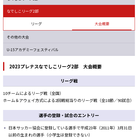
バニーズ
オルカ
ニッパツ
Ａハリマ
なでしこリーグ2部
リーグ
大会概要
その他の大会
U-15アカデミーフェスティバル
2023プレナスなでしこリーグ2部 大会概要
リーグ戦
10チームによるリーグ戦（全国）
ホーム＆アウェイ方式による2回戦総当りのリーグ戦（全18節／90試合）
選手の登録・試合のエントリー
日本サッカー協会に登録している選手で平成23年（2011年）3月31日
以前の生まれの選手（小学生は登録できない）