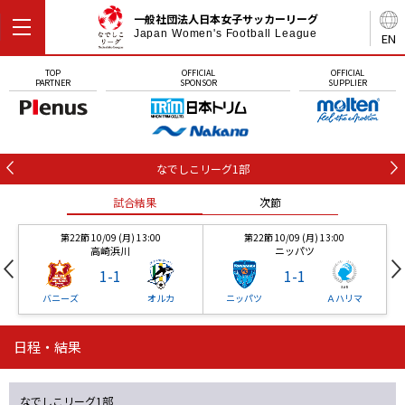
一般社団法人日本女子サッカーリーグ
Japan Women's Football League
EN
TOP
OFFICIAL
OFFICIAL
PARTNER
SPONSOR
SUPPLIER
なでしこリーグ1部
試合結果
次節
第22節 10/09 (月) 13:00
第22節 10/09 (月) 13:00
高崎浜川
ニッパツ
1
-
1
1
-
1
バニーズ
オルカ
ニッパツ
Ａハリマ
日程・結果
第22節 10/09 (月) 13:00
第22節 10/09 (月) 13:00
試合結果
試合結果
次節
次節
高崎浜川
ニッパツ
1
-
1
1
-
1
なでしこリーグ1部