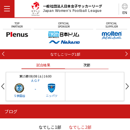
一般社団法人日本女子サッカーリーグ
Japan Women's Football League
EN
TOP
OFFICIAL
OFFICIAL
PARTNER
SPONSOR
SUPPLIER
なでしこリーグ1部
試合結果
次節
第15節 08/08 (土) 16:00
ＡＧＦ
-
Ｓ世田谷
ニッパツ
ブログ
第16節 09/05 (土) 15:00
第16節 09/05 (土) 15:00
試合結果
次節
ニッパツ
石人の星
-
-
なでしこ1部
なでしこ2部