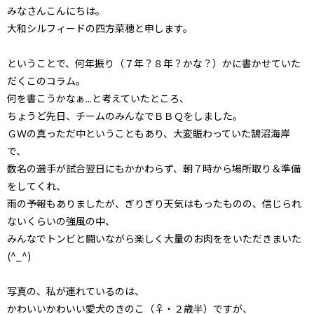
みなさんこんにちは。
大和シルフィードの四方菜穂と申します。
ということで、何年振り（７年？８年？かな？）かに書かせていた
だくこのコラム。
何を書こうかなぁ...と考えていたところ、
ちょうど先日、チームのみんなでＢＢＱをしました。
ＧＷの真っただ中ということもあり、大変賑わっていた鵠沼海岸
で、
数名の選手が試合翌日にもかかわらず、朝７時から場所取り＆準備
をしてくれ、
雨の予報もありましたが、ぎりぎり天気はもったものの、信じられ
ないくらいの強風の中、
みんなでトンビと闘いながら楽しく大量のお肉ををいただきまいた
(^_^)
写真の、私が連れているのは、
かわいいかわいい愛犬のきのこ（♀・２歳半）ですが、