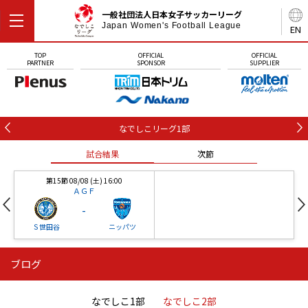
一般社団法人日本女子サッカーリーグ
Japan Women's Football League
EN
TOP
OFFICIAL
OFFICIAL
PARTNER
SPONSOR
SUPPLIER
なでしこリーグ1部
試合結果
次節
第15節 08/08 (土) 16:00
ＡＧＦ
-
Ｓ世田谷
ニッパツ
ブログ
第16節 09/05 (土) 15:00
第16節 09/05 (土) 15:00
試合結果
次節
ニッパツ
石人の星
-
-
なでしこ1部
なでしこ2部