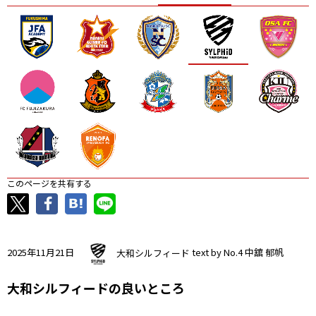
ニッパツ
名古屋
静岡
愛媛Ｌ
このページを共有する
2025年11月21日
大和シルフィード
text by No.4 中舘 郁帆
大和シルフィードの良いところ