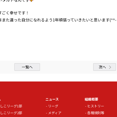
すごく幸せです！
また違った自分になれるよう1年頑張っていきたいと思います(*^-
一覧へ
次へ
ム
ニュース
組織概要
しこリーグ1部
リーグ
ヒストリー
しこリーグ2部
メディア
各種規則等