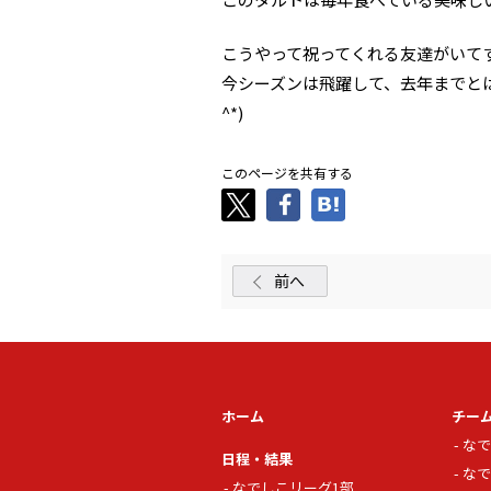
こうやって祝ってくれる友達がいて
今シーズンは飛躍して、去年までとは
^*)
このページを共有する
前へ
ホーム
チー
なで
日程・結果
なで
なでしこリーグ1部