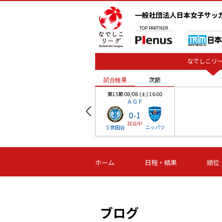
一般社団法人日本女子サッ
TOP
PARTNER
なでしこリー
試合結果
次節
00
第15節 08/08 (土) 16:00
ＡＧＦ
0
-
1
試合中
ベル
Ｓ世田谷
ニッパツ
試合結果
次節
00
第16節 09/06 (日) 15:00
第16節 09/05 (土) 15:00
第16節 09/05 (
ホーム
日程・結果
順位
津山
ニッパツ
石人の
-
-
-
体大
湯郷ベル
オルカ
ニッパツ
名古屋
静岡
ブログ