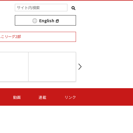
English
しこリーグ2部
第16節 09/05 (土) 15:00
第
ニッパツ
-
ニッパツ
名古屋
/06 (日) 15:00
第16節 09/06 (日) 15:00
第16節 09/05 (土) 15:00
第
動画
連載
リンク
オリプリ
津山
ニッパツ
-
-
-
Ｓ日体大
湯郷ベル
オルカ
ニッパツ
名古屋