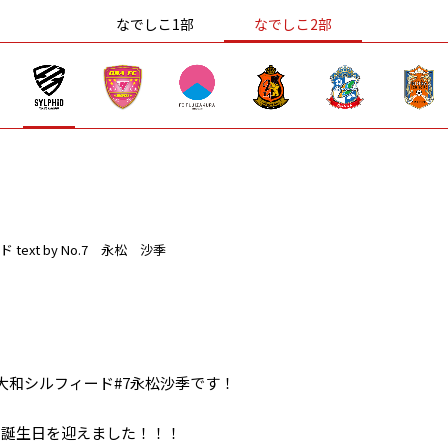
なでしこ1部
なでしこ2部
ド
text by No.7 永松 沙季
大和シルフィード#7永松沙季です！
に誕生日を迎えました！！！