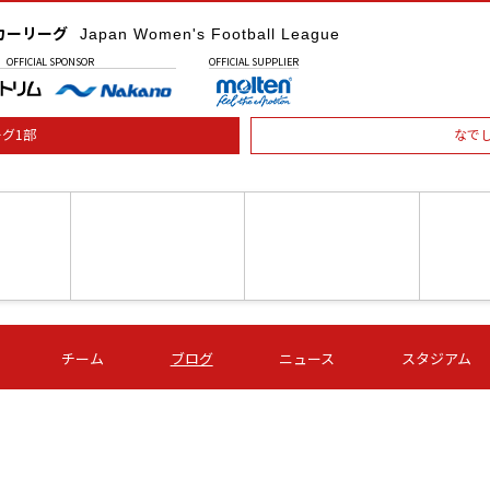
カーリーグ
Japan Women's Football League
OFFICIAL
SPONSOR
OFFICIAL
SUPPLIER
グ1部
なで
土) 15:00
第16節 09/05 (土) 16:00
第16節 09/05 (土) 17:00
第16節 09
チーム
ブログ
ニュース
スタジアム
星
ＡＧＦ
いちご
-
-
愛媛Ｌ
Ｓ世田谷
伊賀ＦＣ
ヴィアマ
Ａハリマ
Ｖ市原Ｌ