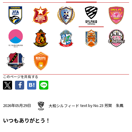
ニッパツ
名古屋
静岡
愛媛Ｌ
このページを共有する
2026年05月29日
大和シルフィード
text by No.23 芳賀 朱鳳
いつもありがとう！