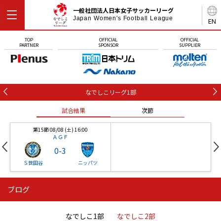
一般社団法人日本女子サッカーリーグ
Japan Women's Football League
EN
TOP
OFFICIAL
OFFICIAL
PARTNER
SPONSOR
SUPPLIER
なでしこリーグ1部
試合結果
次節
第15節 08/08 (土) 16:00
ＡＧＦ
0
-
3
Ｓ世田谷
ニッパツ
ブログ
第16節 09/05 (土) 15:00
第16節 09/05 (土) 15:00
試合結果
次節
ニッパツ
石人の星
-
-
なでしこ1部
なでしこ2部