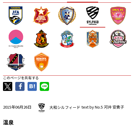
ニッパツ
名古屋
静岡
愛媛Ｌ
このページを共有する
2015年06月26日
大和シルフィード
text by No.5 河井 安貴子
温泉