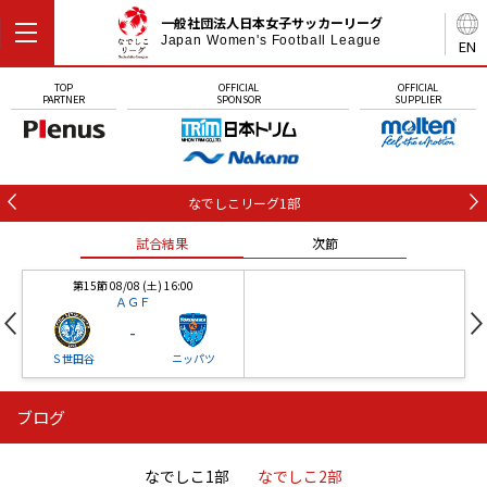
一般社団法人日本女子サッカーリーグ
Japan Women's Football League
EN
TOP
OFFICIAL
OFFICIAL
PARTNER
SPONSOR
SUPPLIER
なでしこリーグ1部
試合結果
次節
第15節 08/08 (土) 16:00
ＡＧＦ
-
Ｓ世田谷
ニッパツ
ブログ
第16節 09/05 (土) 15:00
第16節 09/05 (土) 15:00
試合結果
次節
ニッパツ
石人の星
-
-
なでしこ1部
なでしこ2部