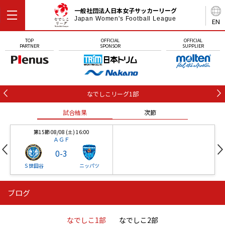
一般社団法人日本女子サッカーリーグ
Japan Women's Football League
EN
TOP
OFFICIAL
OFFICIAL
PARTNER
SPONSOR
SUPPLIER
なでしこリーグ1部
試合結果
次節
第15節 08/08 (土) 16:00
ＡＧＦ
0
-
3
Ｓ世田谷
ニッパツ
ブログ
第16節 09/05 (土) 15:00
第16節 09/05 (土) 15:00
試合結果
次節
ニッパツ
石人の星
-
-
なでしこ1部
なでしこ2部