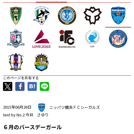
ニッパツ
名古屋
静岡
愛媛Ｌ
このページを共有する
2015年06月26日
ニッパツ横浜ＦＣシーガルズ
text by No.2 今井 さゆり
６月のバースデーガール