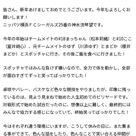
皆さん、新年あけましておめでとうございます。今年もよろしくお
願いします！
ニッパツ横浜ＦＣシーガルズ25番の神水流琴望です。
今年の年始はチームメイトの#18まっちゃん（松本莉緒）と#10ここ
（室井胡心）、元チームメイトのゆず（川添ゆず）とまどか（櫻井
まどか）とスポッチャに行き、その後ご飯を食べに行きました！
スポッチャではみんな負けず嫌いなので、全力で体を動かし、全部
が面白すぎてずっと笑ってばっかりでした！
卓球やバレー、バスケなど色々な競技をやりましたが、印象に残っ
ているのは、見よう見まねで始めた人生初めてのビリヤードです。
対戦形式で始めた試合だったのに、想像以上に難しく、最終的には
みんなで協力する感じになっていて、終始笑ってばっかりでした！
今はそれぞれ違う環境にいますが、こうして休みの日に、また集ま
る事ができて、色んな話をしたり、色んなことで笑い合える仲間が