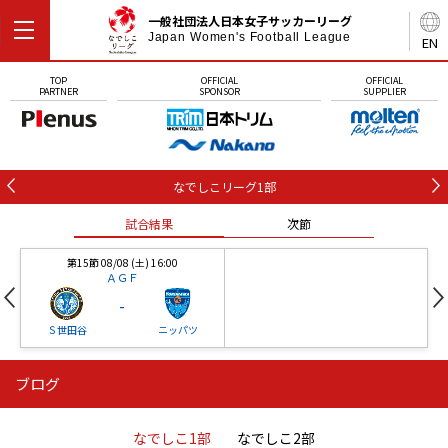
一般社団法人日本女子サッカーリーグ
Japan Women's Football League
EN
TOP
OFFICIAL
OFFICIAL
PARTNER
SPONSOR
SUPPLIER
なでしこリーグ1部
試合結果
次節
第15節 08/08 (土) 16:00
ＡＧＦ
-
Ｓ世田谷
ニッパツ
ブログ
第16節 09/05 (土) 15:00
第16節 09/05 (土) 15:00
試合結果
次節
ニッパツ
石人の星
-
-
なでしこ1部
なでしこ2部