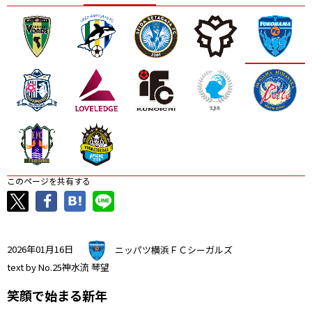
ニッパツ
名古屋
静岡
愛媛Ｌ
このページを共有する
2026年01月16日
ニッパツ横浜ＦＣシーガルズ
text by No.25神水流 琴望
笑顔で始まる新年