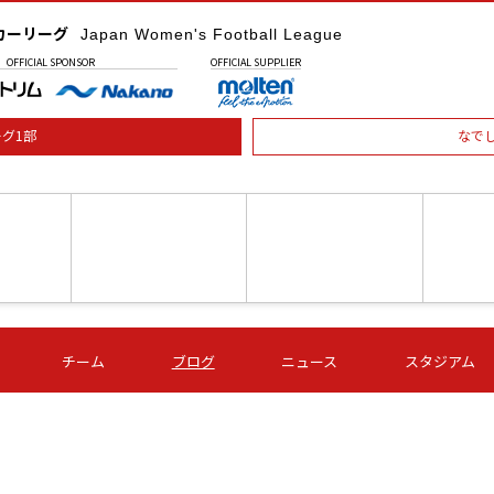
カーリーグ
Japan Women's Football League
OFFICIAL
SPONSOR
OFFICIAL
SUPPLIER
グ1部
なで
土) 15:00
第16節 09/05 (土) 16:00
第16節 09/05 (土) 17:00
第16節 09
チーム
ブログ
ニュース
スタジアム
星
ＡＧＦ
いちご
-
-
愛媛Ｌ
Ｓ世田谷
伊賀ＦＣ
ヴィアマ
Ａハリマ
Ｖ市原Ｌ