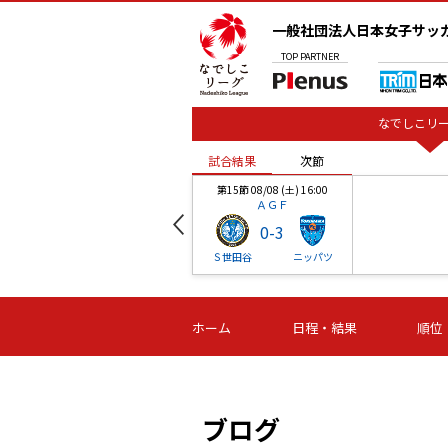
一般社団法人日本女子サッ
TOP
PARTNER
なでしこリー
試合結果
次節
00
第15節 08/08 (土) 16:00
ＡＧＦ
0
-
3
ベル
Ｓ世田谷
ニッパツ
試合結果
次節
00
第16節 09/06 (日) 15:00
第16節 09/05 (土) 15:00
第16節 09/05 (
ホーム
日程・結果
順位
津山
ニッパツ
石人の
-
-
-
体大
湯郷ベル
オルカ
ニッパツ
名古屋
静岡
ブログ