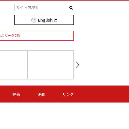
English
しこリーグ2部
第16節 09/05 (土) 15:00
第
ニッパツ
-
ニッパツ
名古屋
/06 (日) 15:00
第16節 09/06 (日) 15:00
第16節 09/05 (土) 15:00
第
動画
連載
リンク
オリプリ
津山
ニッパツ
-
-
-
Ｓ日体大
湯郷ベル
オルカ
ニッパツ
名古屋