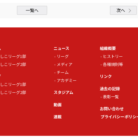
一覧へ
次へ
ム
ニュース
組織概要
しこリーグ1部
リーグ
ヒストリー
しこリーグ2部
メディア
各種規則等
チーム
グ
リンク
アカデミー
しこリーグ1部
過去の記録
しこリーグ2部
スタジアム
表彰一覧
動画
お問い合わせ
連載
プライバシーポリシ