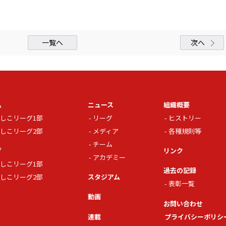
一覧へ
次へ
ム
ニュース
組織概要
しこリーグ1部
リーグ
ヒストリー
しこリーグ2部
メディア
各種規則等
チーム
グ
リンク
アカデミー
しこリーグ1部
過去の記録
しこリーグ2部
スタジアム
表彰一覧
動画
お問い合わせ
連載
プライバシーポリシ