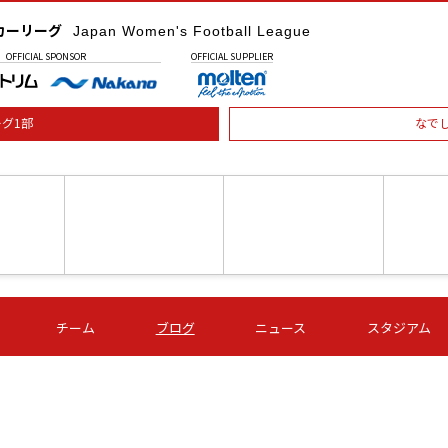
カーリーグ
Japan Women's Football League
OFFICIAL
SPONSOR
OFFICIAL
SUPPLIER
グ1部
なで
土) 15:00
第16節 09/05 (土) 16:00
第16節 09/05 (土) 17:00
第16節 09
チーム
ブログ
ニュース
スタジアム
星
ＡＧＦ
いちご
-
-
愛媛Ｌ
Ｓ世田谷
伊賀ＦＣ
ヴィアマ
Ａハリマ
Ｖ市原Ｌ