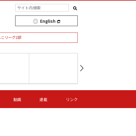
English
しこリーグ2部
第16節 09/05 (土) 15:00
第
ニッパツ
-
ニッパツ
名古屋
/06 (日) 15:00
第16節 09/06 (日) 15:00
第16節 09/05 (土) 15:00
第
動画
連載
リンク
オリプリ
津山
ニッパツ
-
-
-
Ｓ日体大
湯郷ベル
オルカ
ニッパツ
名古屋