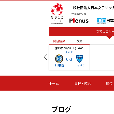
一般社団法人日本女子サッ
TOP
PARTNER
なでしこリー
試合結果
次節
00
第15節 08/08 (土) 16:00
ＡＧＦ
0
-
3
ベル
Ｓ世田谷
ニッパツ
試合結果
次節
00
第16節 09/06 (日) 15:00
第16節 09/05 (土) 15:00
第16節 09/05 (
ホーム
日程・結果
順位
津山
ニッパツ
石人の
-
-
-
体大
湯郷ベル
オルカ
ニッパツ
名古屋
静岡
ブログ