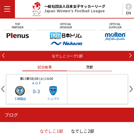
一般社団法人日本女子サッカーリーグ
Japan Women's Football League
EN
TOP
OFFICIAL
OFFICIAL
PARTNER
SPONSOR
SUPPLIER
なでしこリーグ1部
試合結果
次節
第15節 08/08 (土) 16:00
ＡＧＦ
0
-
3
Ｓ世田谷
ニッパツ
ブログ
第16節 09/05 (土) 15:00
第16節 09/05 (土) 15:00
試合結果
次節
ニッパツ
石人の星
-
-
なでしこ1部
なでしこ2部