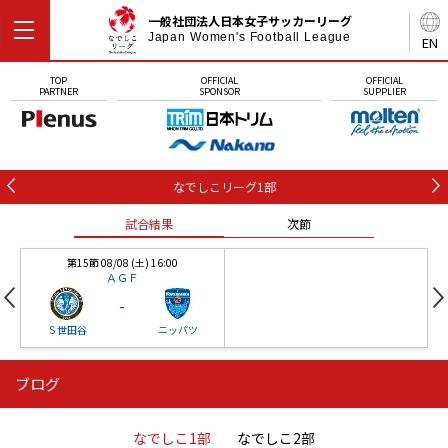
一般社団法人日本女子サッカーリーグ
Japan Women's Football League
EN
TOP
OFFICIAL
OFFICIAL
PARTNER
SPONSOR
SUPPLIER
なでしこリーグ1部
試合結果
次節
第15節 08/08 (土) 16:00
ＡＧＦ
-
Ｓ世田谷
ニッパツ
ブログ
第16節 09/05 (土) 15:00
第16節 09/05 (土) 15:00
試合結果
次節
ニッパツ
石人の星
-
-
なでしこ1部
なでしこ2部