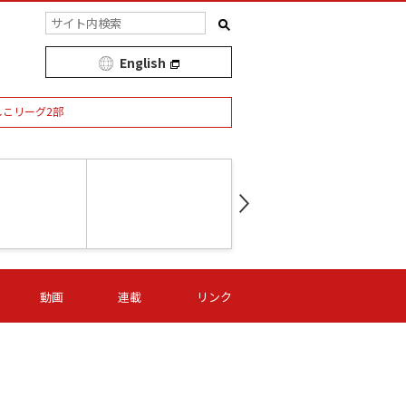
English
しこリーグ2部
第16節 09/05 (土) 15:00
第
ニッパツ
-
ニッパツ
名古屋
/06 (日) 15:00
第16節 09/06 (日) 15:00
第16節 09/05 (土) 15:00
第
動画
連載
リンク
オリプリ
津山
ニッパツ
-
-
-
Ｓ日体大
湯郷ベル
オルカ
ニッパツ
名古屋