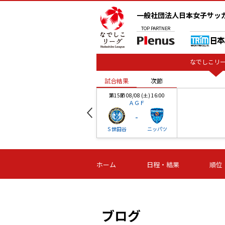
一般社団法人日本女子サッ
TOP
PARTNER
なでしこリー
試合結果
次節
00
第15節 08/08 (土) 16:00
ＡＧＦ
-
ベル
Ｓ世田谷
ニッパツ
試合結果
次節
00
第16節 09/06 (日) 15:00
第16節 09/05 (土) 15:00
第16節 09/05 (
ホーム
日程・結果
順位
津山
ニッパツ
石人の
-
-
-
体大
湯郷ベル
オルカ
ニッパツ
名古屋
静岡
ブログ