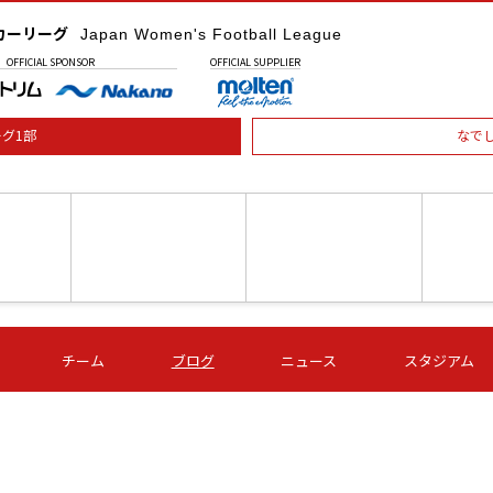
カーリーグ
Japan Women's Football League
OFFICIAL
SPONSOR
OFFICIAL
SUPPLIER
グ1部
なで
土) 15:00
第16節 09/05 (土) 16:00
第16節 09/05 (土) 17:00
第16節 09
チーム
ブログ
ニュース
スタジアム
星
ＡＧＦ
いちご
-
-
愛媛Ｌ
Ｓ世田谷
伊賀ＦＣ
ヴィアマ
Ａハリマ
Ｖ市原Ｌ