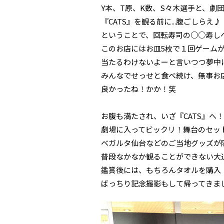
Y本、T原、K数、S々木選手と、劇
『CATS』を観る前に...腹ごしらえ♪
ということで、回転寿司の○○寿し
このお店にはお皿5枚で１回ゲーム
当たるわけないよーと言いつつ夢中
みんなでせっせと食べ続け、無事お
良かったね！かか！笑
お腹も満たされ、いざ『CATS』へ！
劇場に入ってビックリ！舞台のセッ
ベガルタ仙台などのご当地グッズが
普段なかなか観ることができない大迫
鑑賞後には、もちろんタオルを購入
ばっちり記念撮影もして帰ってきま