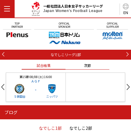
一般社団法人日本女子サッカーリーグ
Japan Women's Football League
EN
TOP
OFFICIAL
OFFICIAL
PARTNER
SPONSOR
SUPPLIER
なでしこリーグ1部
試合結果
次節
第15節 08/08 (土) 16:00
ＡＧＦ
-
Ｓ世田谷
ニッパツ
ブログ
第16節 09/05 (土) 15:00
第16節 09/05 (土) 15:00
試合結果
次節
ニッパツ
石人の星
-
-
なでしこ1部
なでしこ2部