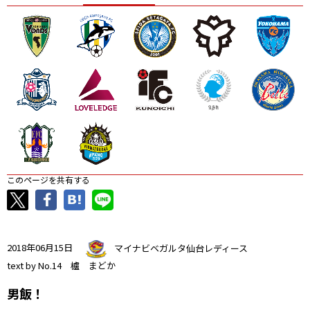
ニッパツ
名古屋
静岡
愛媛Ｌ
このページを共有する
2018年06月15日
マイナビベガルタ仙台レディース
text by No.14 櫨 まどか
男飯！