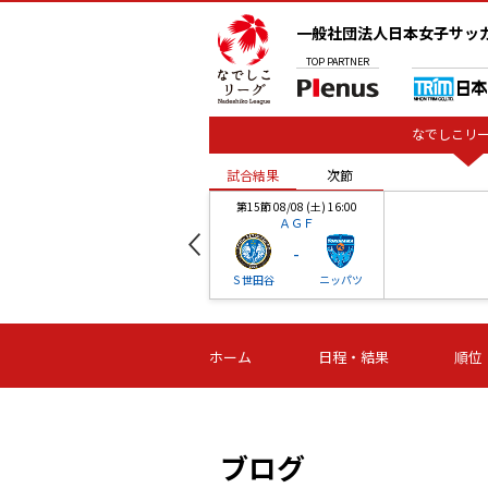
一般社団法人日本女子サッ
TOP
PARTNER
なでしこリー
試合結果
次節
00
第15節 08/08 (土) 16:00
ＡＧＦ
-
ベル
Ｓ世田谷
ニッパツ
試合結果
次節
00
第16節 09/06 (日) 15:00
第16節 09/05 (土) 15:00
第16節 09/05 (
ホーム
日程・結果
順位
津山
ニッパツ
石人の
-
-
-
体大
湯郷ベル
オルカ
ニッパツ
名古屋
静岡
ブログ