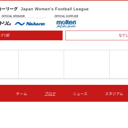
カーリーグ
Japan Women's Football League
OFFICIAL
SPONSOR
OFFICIAL
SUPPLIER
グ1部
なで
土) 15:00
第16節 09/05 (土) 16:00
第16節 09/05 (土) 17:00
第16節 09
チーム
ブログ
ニュース
スタジアム
星
ＡＧＦ
いちご
-
-
愛媛Ｌ
Ｓ世田谷
伊賀ＦＣ
ヴィアマ
Ａハリマ
Ｖ市原Ｌ