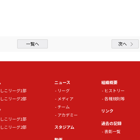
一覧へ
次へ
ム
ニュース
組織概要
しこリーグ1部
リーグ
ヒストリー
しこリーグ2部
メディア
各種規則等
チーム
グ
リンク
アカデミー
しこリーグ1部
過去の記録
しこリーグ2部
スタジアム
表彰一覧
動画