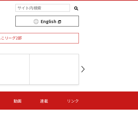
English
しこリーグ2部
第16節 09/05 (土) 15:00
第
ニッパツ
-
ニッパツ
名古屋
/06 (日) 15:00
第16節 09/06 (日) 15:00
第16節 09/05 (土) 15:00
第
動画
連載
リンク
オリプリ
津山
ニッパツ
-
-
-
Ｓ日体大
湯郷ベル
オルカ
ニッパツ
名古屋