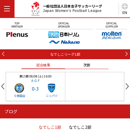
一般社団法人日本女子サッカーリーグ
Japan Women's Football League
EN
TOP
OFFICIAL
OFFICIAL
PARTNER
SPONSOR
SUPPLIER
なでしこリーグ1部
試合結果
次節
第15節 08/08 (土) 16:00
ＡＧＦ
0
-
3
Ｓ世田谷
ニッパツ
ブログ
第16節 09/05 (土) 15:00
第16節 09/05 (土) 15:00
試合結果
次節
ニッパツ
石人の星
-
-
なでしこ1部
なでしこ2部