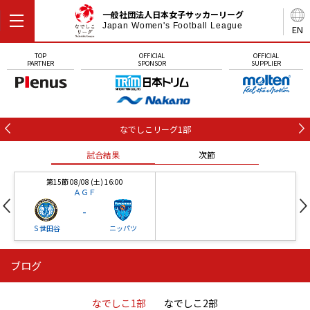
一般社団法人日本女子サッカーリーグ
Japan Women's Football League
EN
TOP
OFFICIAL
OFFICIAL
PARTNER
SPONSOR
SUPPLIER
なでしこリーグ1部
試合結果
次節
第15節 08/08 (土) 16:00
ＡＧＦ
-
Ｓ世田谷
ニッパツ
ブログ
第16節 09/05 (土) 15:00
第16節 09/05 (土) 15:00
試合結果
次節
ニッパツ
石人の星
-
-
なでしこ1部
なでしこ2部