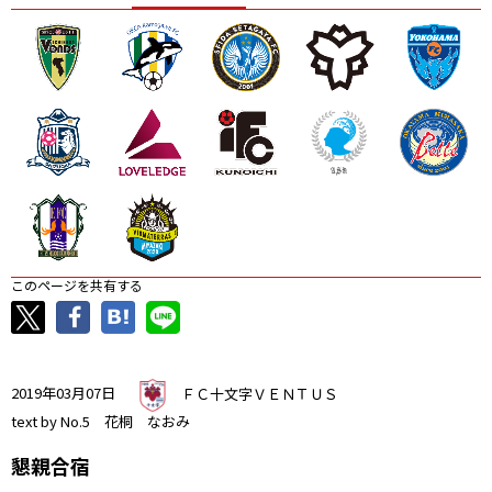
ニッパツ
名古屋
静岡
愛媛Ｌ
このページを共有する
2019年03月07日
ＦＣ十文字ＶＥＮＴＵＳ
text by No.5 花桐 なおみ
懇親合宿