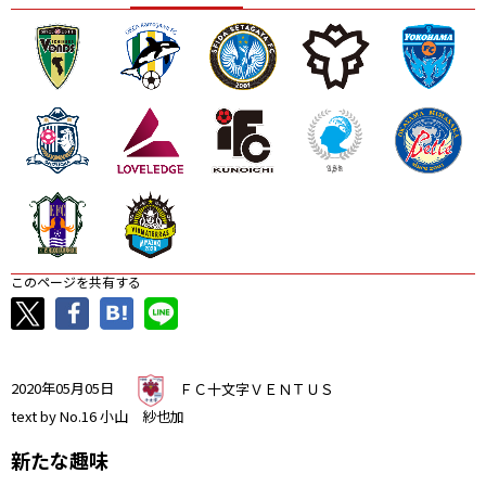
ニッパツ
名古屋
静岡
愛媛Ｌ
このページを共有する
2020年05月05日
ＦＣ十文字ＶＥＮＴＵＳ
text by No.16 小山 紗也加
新たな趣味