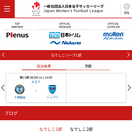
一般社団法人日本女子サッカーリーグ
Japan Women's Football League
EN
TOP
OFFICIAL
OFFICIAL
PARTNER
SPONSOR
SUPPLIER
なでしこリーグ1部
試合結果
次節
第15節 08/08 (土) 16:00
ＡＧＦ
-
Ｓ世田谷
ニッパツ
ブログ
第16節 09/05 (土) 15:00
第16節 09/05 (土) 15:00
試合結果
次節
ニッパツ
石人の星
-
-
なでしこ1部
なでしこ2部