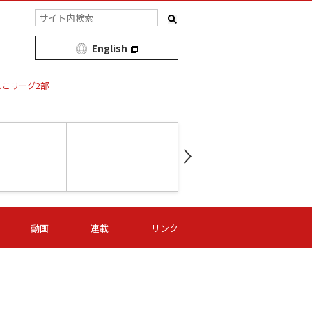
English
しこリーグ2部
第16節 09/05 (土) 15:00
第
ニッパツ
-
ニッパツ
名古屋
/06 (日) 15:00
第16節 09/06 (日) 15:00
第16節 09/05 (土) 15:00
第
動画
連載
リンク
オリプリ
津山
ニッパツ
-
-
-
Ｓ日体大
湯郷ベル
オルカ
ニッパツ
名古屋