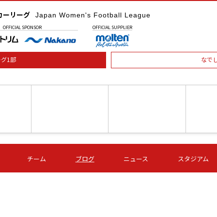
カーリーグ
Japan Women's Football League
OFFICIAL
SPONSOR
OFFICIAL
SUPPLIER
グ1部
なで
土) 15:00
第16節 09/05 (土) 16:00
第16節 09/05 (土) 17:00
第16節 09
チーム
ブログ
ニュース
スタジアム
星
ＡＧＦ
いちご
-
-
愛媛Ｌ
Ｓ世田谷
伊賀ＦＣ
ヴィアマ
Ａハリマ
Ｖ市原Ｌ