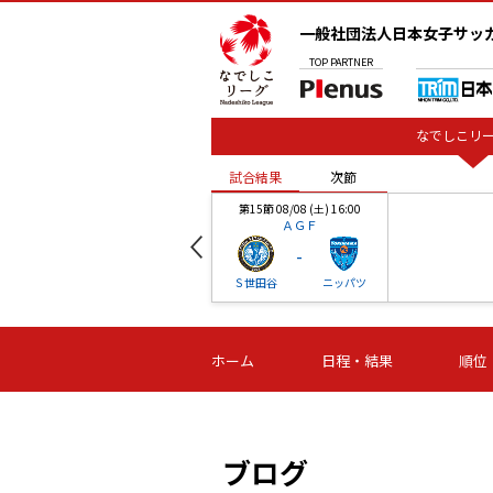
一般社団法人日本女子サッ
TOP
PARTNER
なでしこリー
試合結果
次節
00
第15節 08/08 (土) 16:00
ＡＧＦ
-
ベル
Ｓ世田谷
ニッパツ
試合結果
次節
00
第16節 09/06 (日) 15:00
第16節 09/05 (土) 15:00
第16節 09/05 (
ホーム
日程・結果
順位
津山
ニッパツ
石人の
-
-
-
体大
湯郷ベル
オルカ
ニッパツ
名古屋
静岡
ブログ