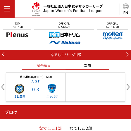
一般社団法人日本女子サッカーリーグ
Japan Women's Football League
EN
TOP
OFFICIAL
OFFICIAL
PARTNER
SPONSOR
SUPPLIER
なでしこリーグ1部
試合結果
次節
第15節 08/08 (土) 16:00
ＡＧＦ
0
-
3
Ｓ世田谷
ニッパツ
ブログ
第16節 09/05 (土) 15:00
第16節 09/05 (土) 15:00
試合結果
次節
ニッパツ
石人の星
-
-
なでしこ1部
なでしこ2部