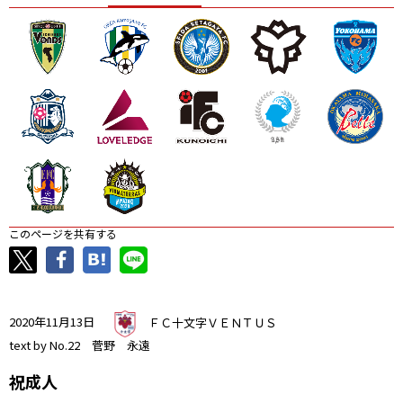
ニッパツ
名古屋
静岡
愛媛Ｌ
このページを共有する
2020年11月13日
ＦＣ十文字ＶＥＮＴＵＳ
text by No.22 菅野 永遠
祝成人