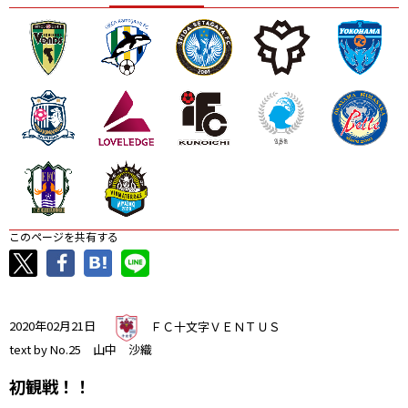
ニッパツ
名古屋
静岡
愛媛Ｌ
このページを共有する
2020年02月21日
ＦＣ十文字ＶＥＮＴＵＳ
text by No.25 山中 沙織
初観戦！！