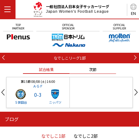
一般社団法人日本女子サッカーリーグ
Japan Women's Football League
EN
TOP
OFFICIAL
OFFICIAL
PARTNER
SPONSOR
SUPPLIER
なでしこリーグ1部
試合結果
次節
第15節 08/08 (土) 16:00
ＡＧＦ
0
-
3
Ｓ世田谷
ニッパツ
ブログ
第16節 09/05 (土) 15:00
第16節 09/05 (土) 15:00
試合結果
次節
ニッパツ
石人の星
-
-
なでしこ1部
なでしこ2部