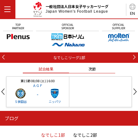
一般社団法人日本女子サッカーリーグ
Japan Women's Football League
EN
TOP
OFFICIAL
OFFICIAL
PARTNER
SPONSOR
SUPPLIER
なでしこリーグ1部
試合結果
次節
第15節 08/08 (土) 16:00
ＡＧＦ
-
Ｓ世田谷
ニッパツ
ブログ
第16節 09/05 (土) 15:00
第16節 09/05 (土) 15:00
試合結果
次節
ニッパツ
石人の星
-
-
なでしこ1部
なでしこ2部