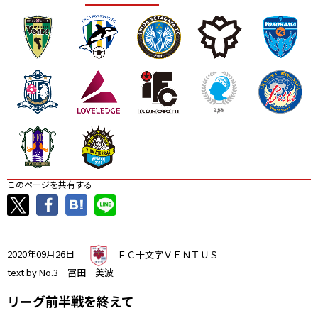
ニッパツ
名古屋
静岡
愛媛Ｌ
このページを共有する
2020年09月26日
ＦＣ十文字ＶＥＮＴＵＳ
text by No.3 冨田 美波
リーグ前半戦を終えて