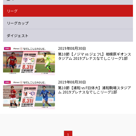
ニッパツ
名古屋
静岡
愛媛Ｌ
リーグ
リーグカップ
ダイジェスト
2019年08月30日
第10節【ノジマ vs ジェフL】相模原ギオンス
タジアム 2019プレナスなでしこリーグ1部
2019年08月30日
第10節【浦和 vs F日体大】浦和駒場スタジア
ム 2019プレナスなでしこリーグ1部
1