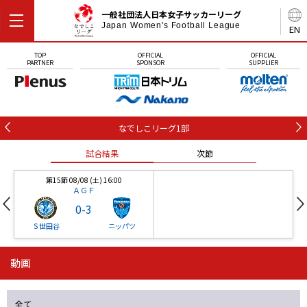
一般社団法人日本女子サッカーリーグ
Japan Women's Football League
EN
TOP
OFFICIAL
OFFICIAL
PARTNER
SPONSOR
SUPPLIER
なでしこリーグ1部
試合結果
次節
第15節 08/08 (土) 16:00
ＡＧＦ
0
-
3
Ｓ世田谷
ニッパツ
動画
第16節 09/05 (土) 15:00
第16節 09/05 (土) 15:00
試合結果
次節
ニッパツ
石人の星
-
-
全て