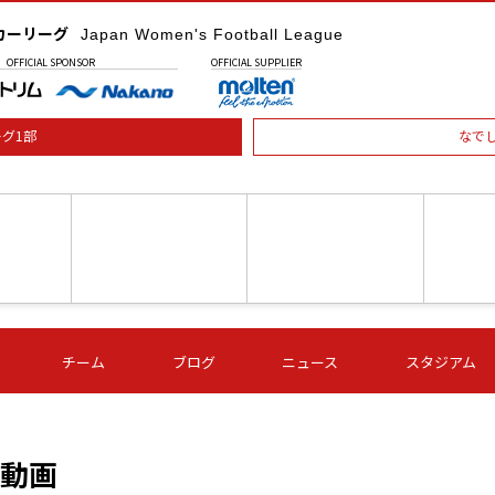
カーリーグ
Japan Women's Football League
OFFICIAL
SPONSOR
OFFICIAL
SUPPLIER
グ1部
なで
土) 15:00
第16節 09/05 (土) 16:00
第16節 09/05 (土) 17:00
第16節 09
チーム
ブログ
ニュース
スタジアム
星
ＡＧＦ
いちご
-
-
愛媛Ｌ
Ｓ世田谷
伊賀ＦＣ
ヴィアマ
Ａハリマ
Ｖ市原Ｌ
の動画