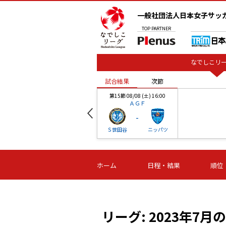
一般社団法人日本女子サッ
TOP
PARTNER
なでしこリー
試合結果
次節
00
第15節 08/08 (土) 16:00
ＡＧＦ
-
ベル
Ｓ世田谷
ニッパツ
試合結果
次節
00
第16節 09/06 (日) 15:00
第16節 09/05 (土) 15:00
第16節 09/05 (
ホーム
日程・結果
順位
津山
ニッパツ
石人の
-
-
-
体大
湯郷ベル
オルカ
ニッパツ
名古屋
静岡
リーグ: 2023年7月