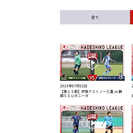
全て
2023年07月02日
【第１５節】伊賀ＦＣくノ一三重 vs 静
岡ＳＳＵボニータ