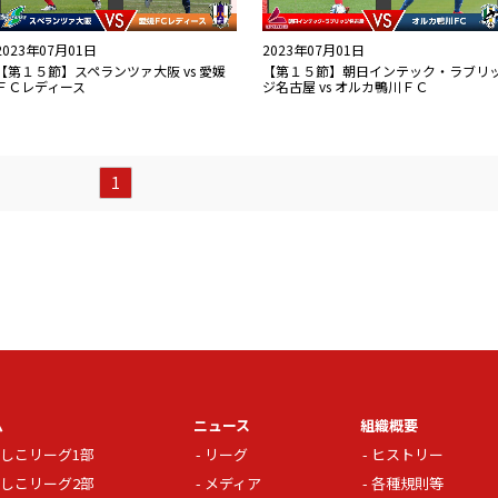
2023年07月01日
2023年07月01日
【第１５節】スペランツァ大阪 vs 愛媛
【第１５節】朝日インテック・ラブリ
ＦＣレディース
ジ名古屋 vs オルカ鴨川ＦＣ
1
ム
ニュース
組織概要
しこリーグ1部
リーグ
ヒストリー
しこリーグ2部
メディア
各種規則等