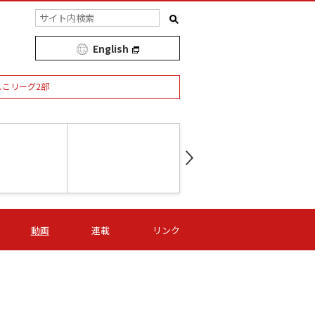
English
しこリーグ2部
第16節 09/05 (土) 15:00
第
ニッパツ
-
ニッパツ
名古屋
/06 (日) 15:00
第16節 09/06 (日) 15:00
第16節 09/05 (土) 15:00
第
動画
連載
リンク
オリプリ
津山
ニッパツ
-
-
-
Ｓ日体大
湯郷ベル
オルカ
ニッパツ
名古屋