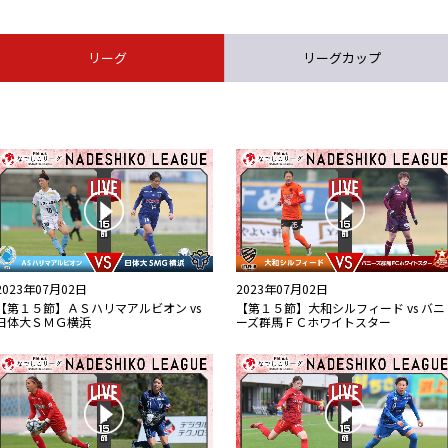
リーグ
リーグカップ
2023年07月02日
2023年07月02日
【第１５節】ＡＳハリマアルビオン vs
【第１５節】大和シルフィード vs バニ
日体大ＳＭＧ横浜
ーズ群馬ＦＣホワイトスター