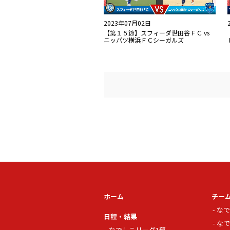
2023年07月02日
【第１５節】スフィーダ世田谷ＦＣ vs
ニッパツ横浜ＦＣシーガルズ
ホーム
チー
なで
日程・結果
なで
なでしこリーグ1部