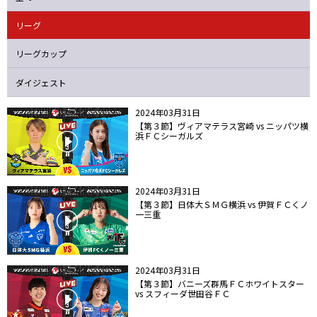
ニッパツ
名古屋
静岡
愛媛Ｌ
リーグ
リーグカップ
ダイジェスト
2024年03月31日
【第３節】ヴィアマテラス宮崎 vs ニッパツ横
浜ＦＣシーガルズ
2024年03月31日
【第３節】日体大ＳＭＧ横浜 vs 伊賀ＦＣくノ
一三重
2024年03月31日
【第３節】バニーズ群馬ＦＣホワイトスター
vs スフィーダ世田谷ＦＣ