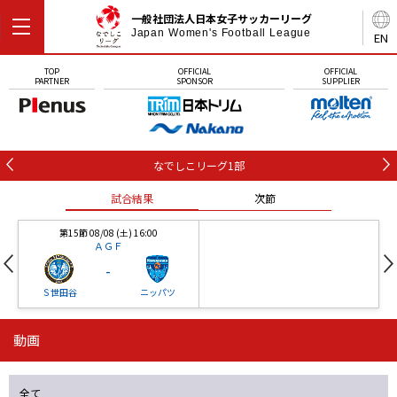
一般社団法人日本女子サッカーリーグ
Japan Women's Football League
EN
TOP
OFFICIAL
OFFICIAL
PARTNER
SPONSOR
SUPPLIER
なでしこリーグ1部
試合結果
次節
第15節 08/08 (土) 16:00
ＡＧＦ
-
Ｓ世田谷
ニッパツ
動画
第16節 09/05 (土) 15:00
第16節 09/05 (土) 15:00
試合結果
次節
ニッパツ
石人の星
-
-
全て