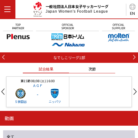
一般社団法人日本女子サッカーリーグ
Japan Women's Football League
EN
TOP
OFFICIAL
OFFICIAL
PARTNER
SPONSOR
SUPPLIER
なでしこリーグ1部
試合結果
次節
第15節 08/08 (土) 16:00
ＡＧＦ
-
Ｓ世田谷
ニッパツ
動画
第16節 09/05 (土) 15:00
第16節 09/05 (土) 15:00
試合結果
次節
ニッパツ
石人の星
-
-
全て