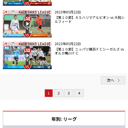
2023年05月22日
【第１０節】ＡＳハリマアルビオン vs 大和シ
ルフィード
2023年05月22日
【第１０節】ニッパツ横浜ＦＣシーガルズ vs
オルカ鴨川ＦＣ
次へ
1
2
3
4
年別: リーグ