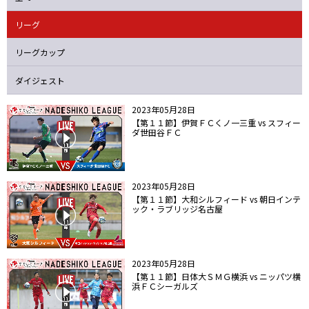
ニッパツ
名古屋
静岡
愛媛Ｌ
リーグ
リーグカップ
ダイジェスト
2023年05月28日
【第１１節】伊賀ＦＣくノ一三重 vs スフィー
ダ世田谷ＦＣ
2023年05月28日
【第１１節】大和シルフィード vs 朝日インテ
ック・ラブリッジ名古屋
2023年05月28日
【第１１節】日体大ＳＭＧ横浜 vs ニッパツ横
浜ＦＣシーガルズ