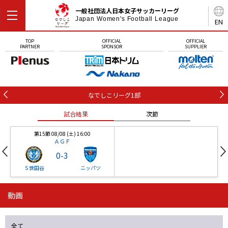
一般社団法人日本女子サッカーリーグ
Japan Women's Football League
EN
TOP
OFFICIAL
OFFICIAL
PARTNER
SPONSOR
SUPPLIER
なでしこリーグ1部
試合結果
次節
第15節 08/08 (土) 16:00
ＡＧＦ
0
-
3
Ｓ世田谷
ニッパツ
動画
第16節 09/05 (土) 15:00
第16節 09/05 (土) 15:00
試合結果
次節
ニッパツ
石人の星
-
-
全て