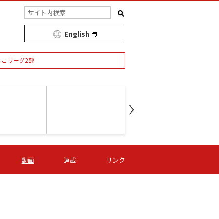
English
しこリーグ2部
第16節 09/05 (土) 15:00
第
ニッパツ
-
ニッパツ
名古屋
/06 (日) 15:00
第16節 09/06 (日) 15:00
第16節 09/05 (土) 15:00
第
動画
連載
リンク
オリプリ
津山
ニッパツ
-
-
-
Ｓ日体大
湯郷ベル
オルカ
ニッパツ
名古屋