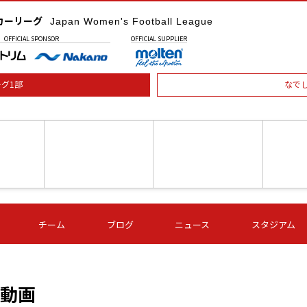
カーリーグ
Japan Women's Football League
OFFICIAL
SPONSOR
OFFICIAL
SUPPLIER
グ1部
なで
土) 15:00
第16節 09/05 (土) 16:00
第16節 09/05 (土) 17:00
第16節 09
チーム
ブログ
ニュース
スタジアム
星
ＡＧＦ
いちご
-
-
愛媛Ｌ
Ｓ世田谷
伊賀ＦＣ
ヴィアマ
Ａハリマ
Ｖ市原Ｌ
の動画