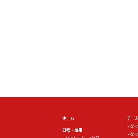
ホーム
チー
なで
日程・結果
なで
なでしこリーグ1部