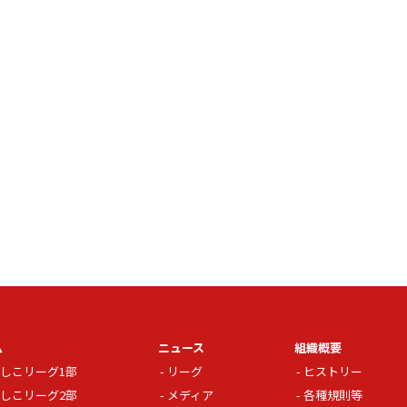
ム
ニュース
組織概要
しこリーグ1部
リーグ
ヒストリー
しこリーグ2部
メディア
各種規則等