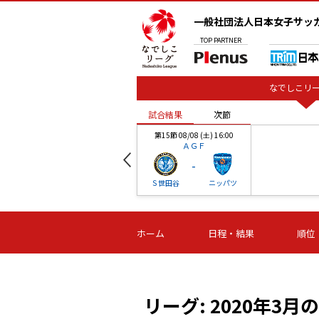
一般社団法人日本女子サッ
TOP
PARTNER
なでしこリー
試合結果
次節
00
第15節 08/08 (土) 16:00
ＡＧＦ
-
ベル
Ｓ世田谷
ニッパツ
試合結果
次節
00
第16節 09/06 (日) 15:00
第16節 09/05 (土) 15:00
第16節 09/05 (
ホーム
日程・結果
順位
津山
ニッパツ
石人の
-
-
-
体大
湯郷ベル
オルカ
ニッパツ
名古屋
静岡
リーグ: 2020年3月