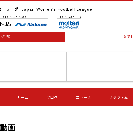
カーリーグ
Japan Women's Football League
OFFICIAL
SPONSOR
OFFICIAL
SUPPLIER
グ1部
なで
土) 15:00
第16節 09/05 (土) 16:00
第16節 09/05 (土) 17:00
第16節 09
チーム
ブログ
ニュース
スタジアム
星
ＡＧＦ
いちご
-
-
愛媛Ｌ
Ｓ世田谷
伊賀ＦＣ
ヴィアマ
Ａハリマ
Ｖ市原Ｌ
の動画