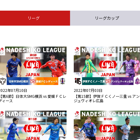
リーグ
リーグカップ
2022年07月10日
2022年07月03日
【第6節】日体大SMG横浜 vs 愛媛ＦＣレ
【第15節】伊賀ＦＣくノ一三重 vs アン
ディース
ジュヴィオレ広島