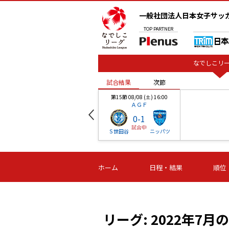
一般社団法人日本女子サッ
TOP
PARTNER
なでしこリー
試合結果
次節
00
第15節 08/08 (土) 16:00
ＡＧＦ
0
-
1
試合中
ベル
Ｓ世田谷
ニッパツ
試合結果
次節
00
第16節 09/06 (日) 15:00
第16節 09/05 (土) 15:00
第16節 09/05 (
ホーム
日程・結果
順位
津山
ニッパツ
石人の
-
-
-
体大
湯郷ベル
オルカ
ニッパツ
名古屋
静岡
リーグ: 2022年7月