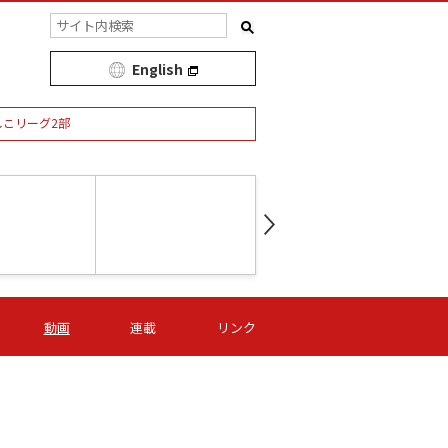
English
しこリーグ2部
第16節 09/05 (土) 15:00
第
ニッパツ
-
ニッパツ
名古屋
/06 (日) 15:00
第16節 09/06 (日) 15:00
第16節 09/05 (土) 15:00
第
動画
連載
リンク
オリプリ
津山
ニッパツ
-
-
-
Ｓ日体大
湯郷ベル
オルカ
ニッパツ
名古屋