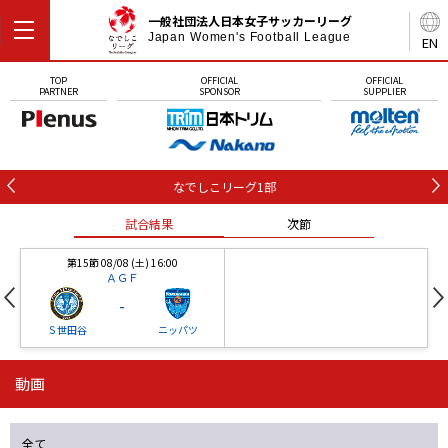
一般社団法人日本女子サッカーリーグ
Japan Women's Football League
EN
TOP
OFFICIAL
OFFICIAL
PARTNER
SPONSOR
SUPPLIER
なでしこリーグ1部
試合結果
次節
第15節 08/08 (土) 16:00
ＡＧＦ
-
Ｓ世田谷
ニッパツ
動画
第16節 09/05 (土) 15:00
第16節 09/05 (土) 15:00
試合結果
次節
ニッパツ
石人の星
-
-
全て