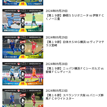
2024年09月29日
【第１９節】静岡ＳＳＵボニータ vs 伊賀ＦＣ
くノ一三重
2024年09月29日
【第１９節】日体大ＳＭＧ横浜 vs ヴィアマテ
ラス宮崎
2024年09月28日
【第１９節】ニッパツ横浜ＦＣシーガルズ vs
愛媛ＦＣレディース
2024年09月23日
【第１６節】スペランツァ大阪 vs バニーズ群
馬ＦＣホワイトスター