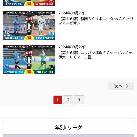
2024年09月22日
【第１６節】静岡ＳＳＵボニータ vs ＡＳハリ
マアルビオン
2024年09月22日
【第１６節】ニッパツ横浜ＦＣシーガルズ vs
伊賀ＦＣくノ一三重
次へ
1
2
3
年別: リーグ