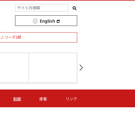
English
しこリーグ2部
第16節 09/05 (土) 15:00
第
ニッパツ
-
ニッパツ
名古屋
/06 (日) 15:00
第16節 09/06 (日) 15:00
第16節 09/05 (土) 15:00
第
動画
連載
リンク
オリプリ
津山
ニッパツ
-
-
-
Ｓ日体大
湯郷ベル
オルカ
ニッパツ
名古屋