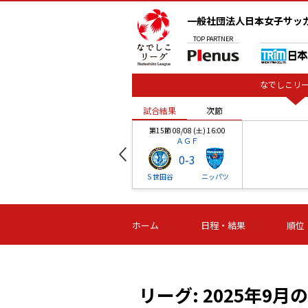
一般社団法人日本女子サッ
TOP
PARTNER
なでしこリー
試合結果
次節
00
第15節 08/08 (土) 16:00
ＡＧＦ
0
-
3
ベル
Ｓ世田谷
ニッパツ
試合結果
次節
00
第16節 09/06 (日) 15:00
第16節 09/05 (土) 15:00
第16節 09/05 (
ホーム
日程・結果
順位
津山
ニッパツ
石人の
-
-
-
体大
湯郷ベル
オルカ
ニッパツ
名古屋
静岡
リーグ: 2025年9月