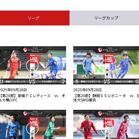
リーグ
リーグカップ
2025年09月28日
2025年09月28日
【第20節】愛媛ＦＣレディース vs オ
【第20節】静岡ＳＳＵボニータ vs 
ルカ鴨川FC
体大SMG横浜