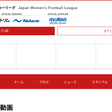
カーリーグ
Japan Women's Football League
OFFICIAL
SPONSOR
OFFICIAL
SUPPLIER
グ1部
なで
土) 15:00
第16節 09/05 (土) 16:00
第16節 09/05 (土) 17:00
第16節 09
チーム
ブログ
ニュース
スタジアム
星
ＡＧＦ
いちご
-
-
愛媛Ｌ
Ｓ世田谷
伊賀ＦＣ
ヴィアマ
Ａハリマ
Ｖ市原Ｌ
の動画