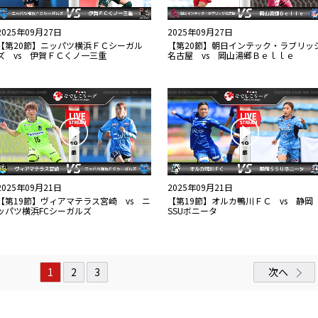
2025年09月27日
2025年09月27日
【第20節】ニッパツ横浜ＦＣシーガル
【第20節】朝日インテック・ラブリッ
ズ vs 伊賀ＦＣくノ一三重
名古屋 vs 岡山湯郷Ｂｅｌｌｅ
2025年09月21日
2025年09月21日
【第19節】ヴィアマテラス宮崎 vs ニ
【第19節】オルカ鴨川ＦＣ vs 静岡
ッパツ横浜FCシーガルズ
SSUボニータ
1
2
3
次へ